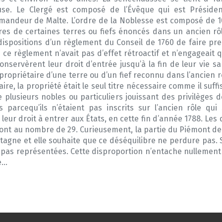
se. Le Clergé est composé de l’Évêque qui est Préside
andeur de Malte. L’ordre de la Noblesse est composé de 1
es de certaines terres ou fiefs énoncés dans un ancien rô
ispositions d’un règlement du Conseil de 1760 de faire pr
e règlement n’avait pas d’effet rétroactif et n’engageait q
nservèrent leur droit d’entrée jusqu’à la fin de leur vie sa
e propriétaire d’une terre ou d’un fief reconnu dans l’ancien 
re, la propriété était le seul titre nécessaire comme il suf
plusieurs nobles ou particuliers jouissant des privilèges 
ts parcequ’ils n’étaient pas inscrits sur l’ancien rôle qu
leur droit à entrer aux États, en cette fin d’année 1788. Les 
ont au nombre de 29. Curieusement, la partie du Piémont de 
tagne et elle souhaite que ce déséquilibre ne perdure pas. S
 pas représentées. Cette disproportion n’entache nullement
e…