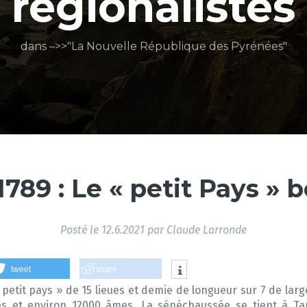
régionalistes
dans –>>"La Nouvelle République des Pyrénées"
1789 : Le « petit Pays »
Posté le
12.6.2021
par
Claude Larronde
tweet
share
 petit pays » de 15 lieues et demie de longueur sur 7 de larg
es et environ 12000 âmes. La sénéchaussée se tient à T