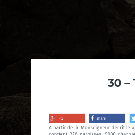
30 – 
+1
share
À partir de là, Monseigneur décrit le «
contient 276 paroisses, 9000 charru