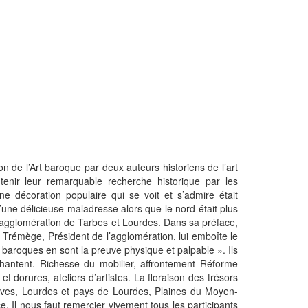
 de l’Art baroque par deux auteurs historiens de l’art
tenir leur remarquable recherche historique par les
 décoration populaire qui se voit et s’admire était
’une délicieuse maladresse alors que le nord était plus
d’agglomération de Tarbes et Lourdes. Dans sa préface,
d Trémège, Président de l’agglomération, lui emboîte le
s baroques en sont la preuve physique et palpable ». Ils
chantent. Richesse du mobilier, affrontement Réforme
t dorures, ateliers d’artistes. La floraison des trésors
laves, Lourdes et pays de Lourdes, Plaines du Moyen-
 Il nous faut remercier vivement tous les participants