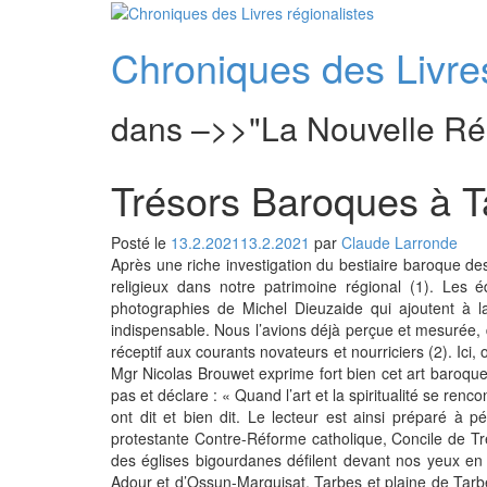
Aller
au
Chroniques des Livres
contenu
dans –>>"La Nouvelle Ré
Trésors Baroques à T
Posté le
13.2.2021
13.2.2021
par
Claude Larronde
Après une riche investigation du bestiaire baroque de
religieux dans notre patrimoine régional (1). Les 
photographies de Michel Dieuzaide qui ajoutent à l
indispensable. Nous l’avions déjà perçue et mesurée, d
réceptif aux courants novateurs et nourriciers (2). I
Mgr Nicolas Brouwet exprime fort bien cet art baroque 
pas et déclare : « Quand l’art et la spiritualité se re
ont dit et bien dit. Le lecteur est ainsi préparé à
protestante Contre-Réforme catholique, Concile de Trent
des églises bigourdanes défilent devant nos yeux en
Adour et d’Ossun-Marquisat, Tarbes et plaine de Tarbe