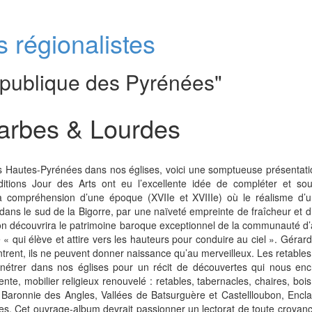
 régionalistes
publique des Pyrénées"
arbes & Lourdes
s Hautes-Pyrénées dans nos églises, voici une somptueuse présentation
éditions Jour des Arts ont eu l’excellente idée de compléter et sou
a compréhension d’une époque (XVIIe et XVIIIe) où le réalisme d’une
ans le sud de la Bigorre, par une naïveté empreinte de fraîcheur et d
ci, on découvrira le patrimoine baroque exceptionnel de la communauté 
« qui élève et attire vers les hauteurs pour conduire au ciel ». Gérar
ncontrent, ils ne peuvent donner naissance qu’au merveilleux. Les retable
 pénétrer dans nos églises pour un récit de découvertes qui nous en
e, mobilier religieux renouvelé : retables, tabernacles, chaires, bois e
 Baronnie des Angles, Vallées de Batsurguère et Castellloubon, Enc
s. Cet ouvrage-album devrait passionner un lectorat de toute croyance.