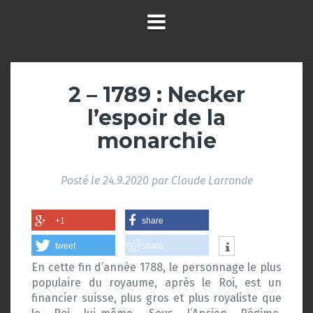
2 – 1789 : Necker
l’espoir de la
monarchie
Posté le
24.9.2020
par
Claude Larronde
+1
share
tweet
share
En cette fin d’année 1788, le personnage le plus
populaire du royaume, après le Roi, est un
financier suisse, plus gros et plus royaliste que