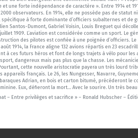
e et une forte indépendance de caractère ». Entre 1914 et 1
e 2000 observateurs. En 1914, elle ne possède pas de statut 
l spécifique à forte dominante d’officiers subalternes et d
ilien Santos-Dumont, Gabriel Voisin, Louis Breguet qui décolle 
 juillet 1909. L’aviation est considérée comme un sport. Le gé
L’instruction des pilotes est confiée à une poignée d’officiers. 
 août 1914, la France aligne 132 avions répartis en 23 escadri
ent à ces futurs héros et font de longs trajets à vélo pour le
 sport, dangereux mais pas plus que la chasse. Les mécanicie
Pourtant, cette nouvelle aristocratie payera un très lourd tribu
les appareils français. Le 26, les Nungesser, Navarre, Guynemer
es baraques Adrian, en bois et carton bitumé, précéderont le c
minine. Eux, défieront la mort… Avec le sourire. Un très beau
at – Entre privilèges et sacrifice » – Ronald Hubscher – Éditi