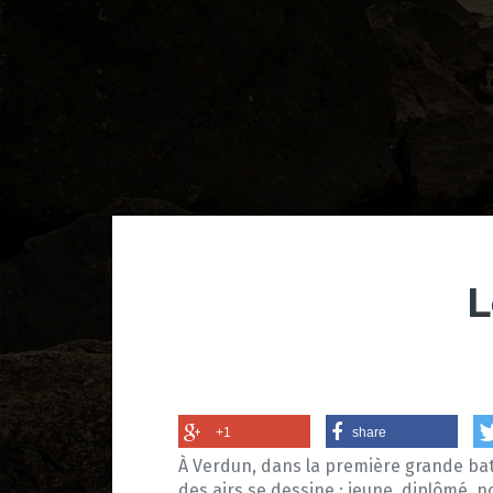
L
+1
share
À Verdun, dans la première grande bata
des airs se dessine : jeune, diplômé, n