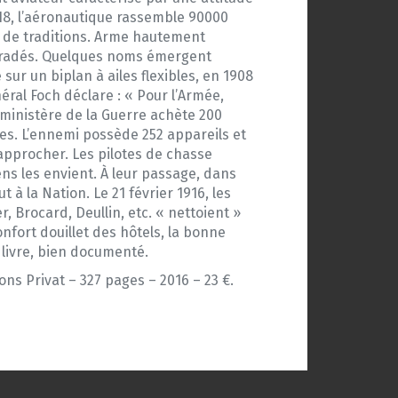
918, l’aéronautique rassemble 90000
ni de traditions. Arme hautement
e gradés. Quelques noms émergent
sur un biplan à ailes flexibles, en 1908
néral Foch déclare : « Pour l’Armée,
Le ministère de la Guerre achète 200
lles. L’ennemi possède 252 appareils et
s approcher. Les pilotes de chasse
ns les envient. À leur passage, dans
t à la Nation. Le 21 février 1916, les
, Brocard, Deullin, etc. « nettoient »
onfort douillet des hôtels, la bonne
 livre, bien documenté.
ons Privat – 327 pages – 2016 – 23 €.