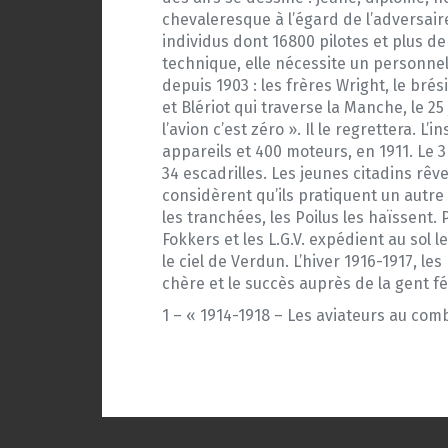
chevaleresque à l’égard de l’adversair
individus dont 16800 pilotes et plus d
technique, elle nécessite un personne
depuis 1903 : les frères Wright, le brés
et Blériot qui traverse la Manche, le 25
l’avion c’est zéro ». Il le regrettera. 
appareils et 400 moteurs, en 1911. Le 3
34 escadrilles. Les jeunes citadins rêv
considèrent qu’ils pratiquent un autre
les tranchées, les Poilus les haïssent. 
Fokkers et les L.G.V. expédient au sol 
le ciel de Verdun. L’hiver 1916-1917, l
chère et le succès auprès de la gent fé
1 – « 1914-1918 – Les aviateurs au comb