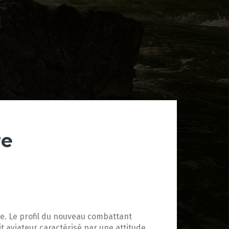
re
ble. Le profil du nouveau combattant
it aviateur caractérisé par une attitude