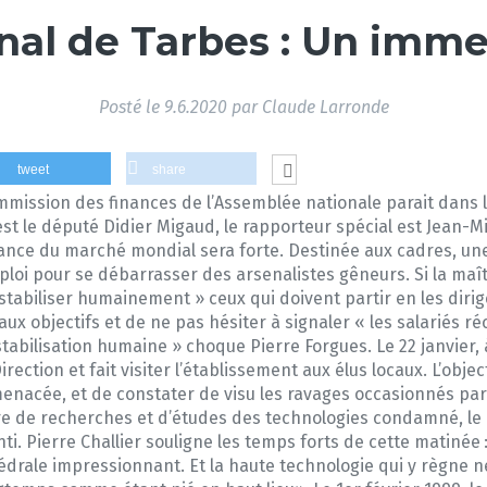
enal de Tarbes : Un imm
Posté le
9.6.2020
par
Claude Larronde
tweet
share
ommission des finances de l’Assemblée nationale parait dans 
 est le député Didier Migaud, le rapporteur spécial est Jean-
sance du marché mondial sera forte. Destinée aux cadres, u
loi pour se débarrasser des arsenalistes gêneurs. Si la maîtr
stabiliser humainement » ceux qui doivent partir en les dirig
aux objectifs et de ne pas hésiter à signaler « les salariés r
éstabilisation humaine » choque Pierre Forgues. Le 22 janvier, 
ection et fait visiter l’établissement aux élus locaux. L’objec
 menacée, et de constater de visu les ravages occasionnés par
tre de recherches et d’études des technologies condamné, le 
. Pierre Challier souligne les temps forts de cette matinée :
hédrale impressionnant. Et la haute technologie qui y règne ne