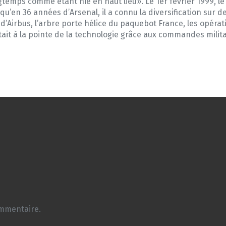
gtemps comme étant nié en haut lieu». Le 1er
février 1999, l
 qu’en 36 années d’Arsenal, il a connu la diversification sur 
n d’Airbus, l’arbre porte hélice du paquebot France, les opér
tait à la pointe de la technologie grâce aux commandes militair
ommentaire.