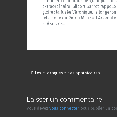
sentiment d’un futur perçu depuis lon
extraordinaire. Gilbert Garrot rappelle
gloire : la fusée Véronique, le longero
télescope du Pic du Midi : « L’Arsenal é
». À suivre…
Navigation
Les « drogues » des apothicaires
des
articles
Laisser un commentaire
Vous devez
vous connecter
pour publier un c