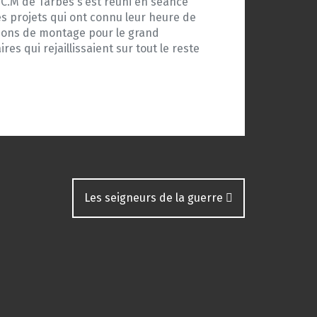
e C.M de Tarbes s’est réuni en séance
des projets qui ont connu leur heure de
ations de montage pour le grand
es qui rejaillissaient sur tout le reste
Les seigneurs de la guerre