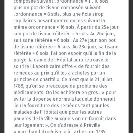
composée suivant l’ordonnance = 1 l 10 sols,
plus un pot de tisane composée suivant
l’ordonnance = 8 sols, plus une fiole sirop
capillaires pesant quatre onces suivant la
même ordonnance = 16 sols. À partir du 25e jour,
son pot de tisane réitérée = 6 sols. Au 26e jour,
sa tisane réitérée = 6 sols.
Au 27e jour, son pot
de tisane réitérée = 6 sols. Au 28e jour, sa tisane
réitérée = 6 sols. J’ai bon espoir qu’à la fin de la
purge, la dame de l’Hôpital aura retrouvé le
sourire ! L’apothicaire offre « de fournir des
remèdes au prix qu’il les a achetés par un
principe de charité ». Ce n’est que le 21 juillet
1788, qu’on se préoccupe du problème des
médicaments. On les achètera en gros : « pour
éviter la dépense énorme à laquelle donnerait
lieu la fourniture des remèdes tant pour les
malades de l’Hôpital que pour les autres
pauvres de la Ville auxquels on en fournit dans
leur logement ». On s’adresse à Préville
« marchand droguiste » à Tarbes, en 1789.