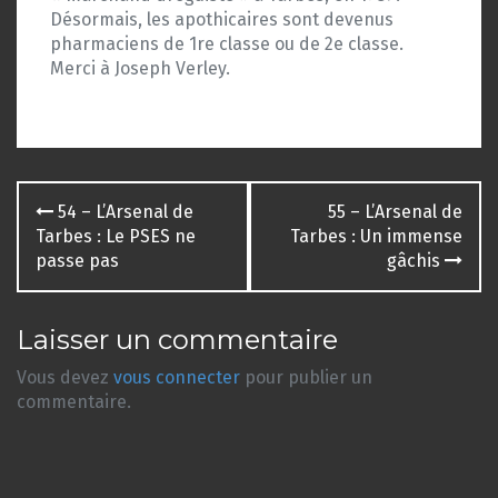
Désormais, les apothicaires sont devenus
pharmaciens de 1re classe ou de 2e classe.
Merci à Joseph Verley.
Navigation
54 – L’Arsenal de
55 – L’Arsenal de
des
Tarbes : Le PSES ne
Tarbes : Un immense
passe pas
gâchis
articles
Laisser un commentaire
Vous devez
vous connecter
pour publier un
commentaire.