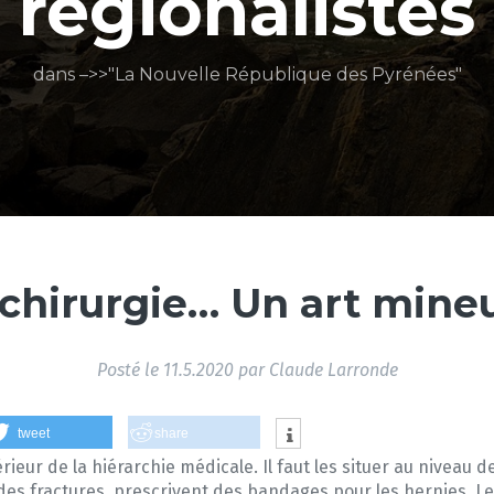
régionalistes
dans –>>"La Nouvelle République des Pyrénées"
 chirurgie… Un art mineu
Posté le
11.5.2020
par
Claude Larronde
tweet
share
rieur de la hiérarchie médicale. Il faut les situer au niveau de
s fractures, prescrivent des bandages pour les hernies. Les 