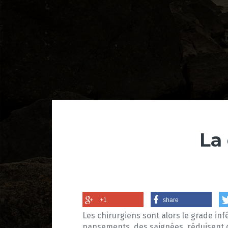
La
+1
share
Les chirurgiens sont alors le grade infé
pansements, des saignées, réduisent de