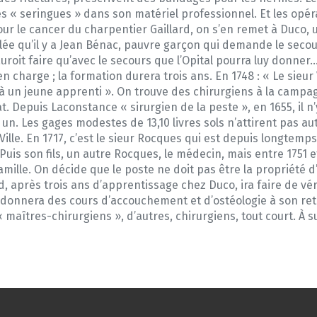
les « seringues » dans son matériel professionnel. Et les opér
ur le cancer du charpentier Gaillard, on s’en remet à Duco, u
lée qu’il y a Jean Bénac, pauvre garçon qui demande le seco
auroit faire qu’avec le secours que l’Opital pourra luy donner
en charge ; la formation durera trois ans. En 1748 : « Le sieu
 à un jeune apprenti ». On trouve des chirurgiens à la campa
. Depuis Laconstance « sirurgien de la peste », en 1655, il n’y 
un. Les gages modestes de 13,10 livres sols n’attirent pas aut
ille. En 1717, c’est le sieur Rocques qui est depuis longtemps 
. Puis son fils, un autre Rocques, le médecin, mais entre 1751 
famille. On décide que le poste ne doit pas être la propriété d’
, après trois ans d’apprentissage chez Duco, ira faire de véri
’il donnera des cours d’accouchement et d’ostéologie à son ret
« maîtres-chirurgiens », d’autres, chirurgiens, tout court. À 