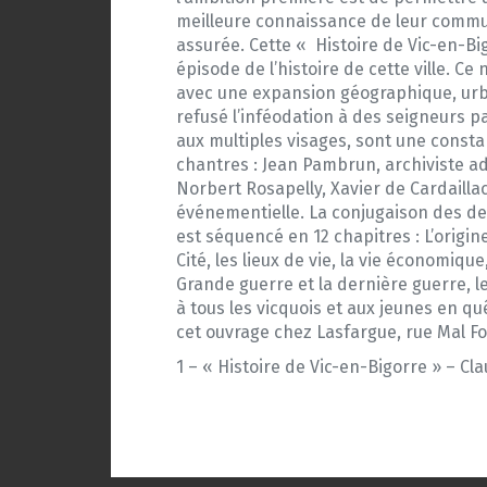
meilleure connaissance de leur commun
assurée. Cette « Histoire de Vic-en-
épisode de l’histoire de cette ville. C
avec une expansion géographique, urba
refusé l’inféodation à des seigneurs pa
aux multiples visages, sont une constan
chantres : Jean Pambrun, archiviste ad
Norbert Rosapelly, Xavier de Cardailla
événementielle. La conjugaison des d
est séquencé en 12 chapitres : L’origine 
Cité, les lieux de vie, la vie économiqu
Grande guerre et la dernière guerre, l
à tous les vicquois et aux jeunes en qu
cet ouvrage chez Lasfargue, rue Mal Foc
1 – « Histoire de Vic-en-Bigorre » – C