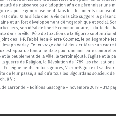
auté de naissance ou d’adoption afin de pérenniser une mém
Bigorre » puise généreusement dans les documents manuscrit
e n’est qu’au XIIIe siècle que la vie de la Cité suggère la pré
ine et un fort développement démographique et social. Son o
rticuliers, son idéal de liberté communautaire, la lutte des h
te dans la ville. Pôle d’attraction de la Bigorre septentriona
joint des H-P, l’abbé Jean-Pierre Colomez, le paléographe Je
c, Joseph Verley. Cet ouvrage obéit à deux critères : un cadr
eux est apparue fondamentale pour une meilleure compréhens
et le peuplement de la Ville, le terroir ajouté, l’Église et la 
e, la guerre de Religion, la Révolution de 1789, les réalisation
es Enseignements en tous genres, Vic-en-Bigorre et sa diversi
ête de leur passé, ainsi qu’à tous les Bigourdans soucieux de
h, à Vic.
laude Larronde – Éditions Gascogne – novembre 2019 – 312 pag