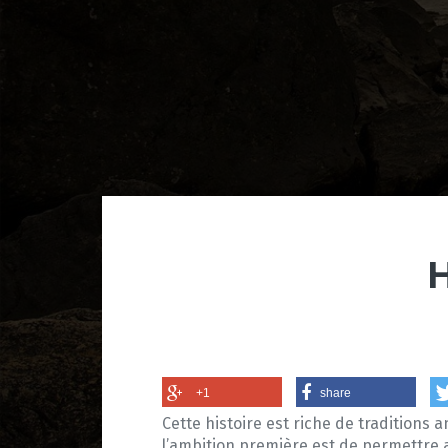
H
+1
share
Cette histoire est riche de traditions a
l’ambition première est de permettre a