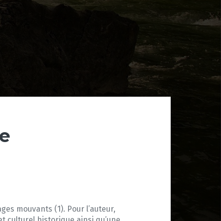
re
rages mouvants (1). Pour l’auteur,
t culturel historique ainsi qu’une