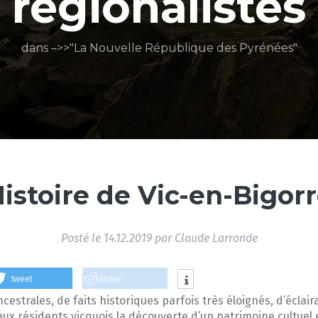
régionalistes
dans –>>"La Nouvelle République des Pyrénées"
istoire de Vic-en-Bigor
Posté le
14.12.2019
par
Claude Larronde
tweet
share
ncestrales, de faits historiques parfois très éloignés, d’éclai
ux résidents vicquois la découverte d’un patrimoine cultuel e