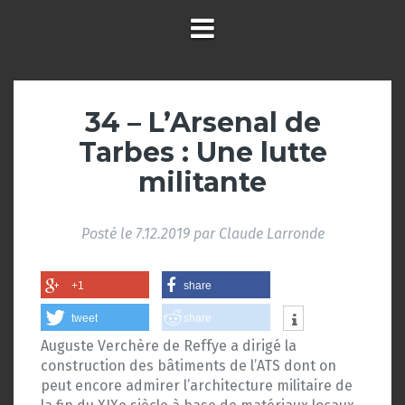
34 – L’Arsenal de
Tarbes : Une lutte
militante
Posté le
7.12.2019
par
Claude Larronde
+1
share
tweet
share
Auguste Verchère de Reffye a dirigé la
construction des bâtiments de l’ATS dont on
peut encore admirer l’architecture militaire de