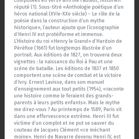
composées en vers» affirme l’auteur, historien
réputé (1). Sous-titré «Anthologie poétique d’un
héros national (XVIe-XXe siècle) – Le rôle de la
poésie dans la construction d’un mythe
historique», l’auteur ajoute que l’iconographie
d’Henri IV est protéiforme et immense.
L’Histoire du roi «Henry le Grand» d’Hardoin de
Péréfixe (1661) fut longtemps illustrée d’un
portrait. Aux éditions de 1827, on trouvera deux
vignettes : la naissance du Roi à Pau et une
scène de bataille. Les éditions de 1837 et 1850
comportent une scène de combat et la victoire
d’Ivry. Ernest Lavisse, dans son manuel
d’enseignement aux tout petits (1954), «raconte
une histoire comme le feraient des grands-
parents à leurs petits enfants». Mais le mythe
me direz-vous ? Au printemps de 1589, Paris vit
dans une effervescence extrême. Henri III fut
victime d’un complot et ne put se sauver du
couteau de Jacques Clément «ce méchant
moine». Henri de Navarre devenu Henri IV, est