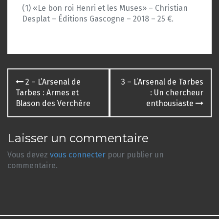
(1) «Le bon roi Henri et les Muses» – Christian
Desplat – Éditions Gascogne – 2018 – 25 €.
Navigation
2 – L’Arsenal de
3 – L’Arsenal de Tarbes
des
Tarbes : Armes et
: Un chercheur
Blason des Verchère
enthousiaste
articles
Laisser un commentaire
Vous devez
vous connecter
pour publier un
commentaire.