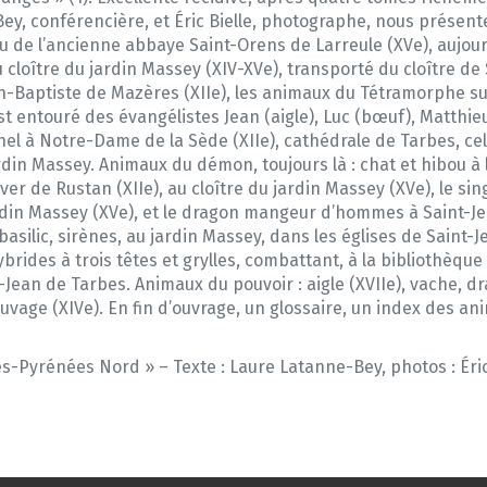
Bey, conférencière, et Éric Bielle, photographe, nous présen
u de l’ancienne abbaye Saint-Orens de Larreule (XVe), aujour
 cloître du jardin Massey (XIV-XVe), transporté du cloître de 
an-Baptiste de Mazères (XIIe), les animaux du Tétramorphe sur 
st entouré des évangélistes Jean (aigle), Luc (bœuf), Matthieu
hel à Notre-Dame de la Sède (XIIe), cathédrale de Tarbes, cel
ardin Massey. Animaux du démon, toujours là : chat et hibou à
ever de Rustan (XIIe), au cloître du jardin Massey (XVe), le si
jardin Massey (XVe), et le dragon mangeur d’hommes à Saint-J
basilic, sirènes, au jardin Massey, dans les églises de Saint
brides à trois têtes et grylles, combattant, à la bibliothèqu
-Jean de Tarbes. Animaux du pouvoir : aigle (XVIIe), vache, d
vage (XIVe). En fin d’ouvrage, un glossaire, un index des anim
s-Pyrénées Nord » – Texte : Laure Latanne-Bey, photos : Éric B