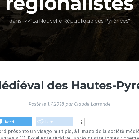
régionalistes
dans –>>"La Nouvelle République des Pyrénées"
Médiéval des Hautes-Py
Posté le
1.7.2018
par
Claude Larronde
tweet
share
d présente un visage multiple, à l’image de la société médiév
ges » (1). Excellente récidive, après quatre tomes richement 