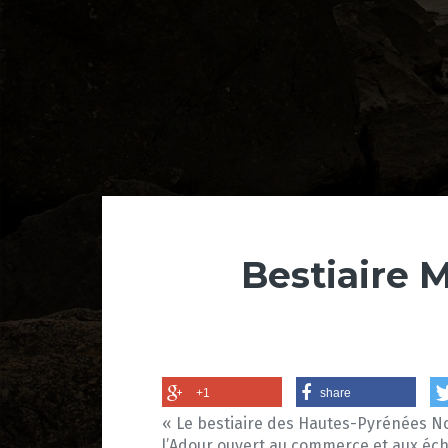
Bestiaire 
+1
share
« Le bestiaire des Hautes-Pyrénées Nor
l’Adour ouvert au commerce et aux échan