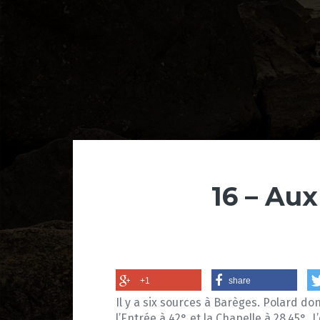
16 – Au
+1
share
Il y a six sources à Barèges. Polard do
l’Entrée à 42° et la Chapelle à 28,45°