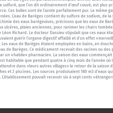
sulfuré, que l’on dit ordinairement d’œuf couvé, est plus pr
urce. Ces bulles sont de l’azote parfaitement pur. Le même g
nées. L’eau de Barèges contient du sulfure de sodium, de la
la chimie des eaux barégeoises, précisons que les eaux de Ba
 ulcères, plaies anciennes, pour ranimer les chairs tombées e
e Léon Richard. Le docteur Dassieu stipulait que ces eaux ét
uvaient guérir l’organe digestif affaibli et d’un effet «mervei
. Les eaux de Barèges étaient employées en bains, en douches
l’eau de Barèges. Ce médicament recevait des racines ou des p
ar un «habile» pharmacien. La saison des eaux commençait le 1
st habitable que pendant quatre à cinq mois de l’année où l
attendre dans «leurs autres villages» le retour de la saison 
es et 2 piscines. Les sources produisaient 180 m3 d’eaux qui 
L’établissement pouvait recevoir six à sept cents «étrangers»