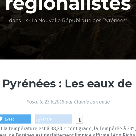
régionalistes
dans –>>"La Nouvelle République des Pyrénées"
x Pyrénées : Les eaux de
Posté le
23.6.2018
par
Claude Larronde
tweet
share
nt la température est à 38,20 ° centigrade, la Tempérée à 33°,
. L’eau de Barèges est parfaitement limpide affirme Léon Rich