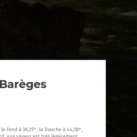
 Barèges
 le Fond à 36,25°, la Douche à 44,38°,
ard, «sa saveur est très légèrement