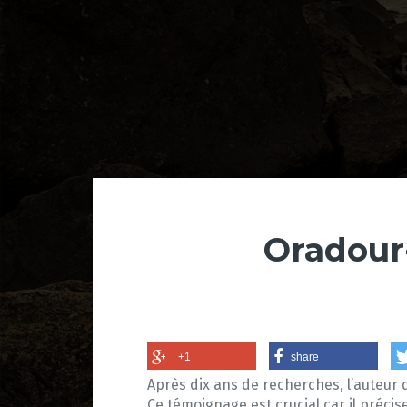
Oradour-
+1
share
Après dix ans de recherches, l’auteur 
Ce témoignage est crucial car il précis