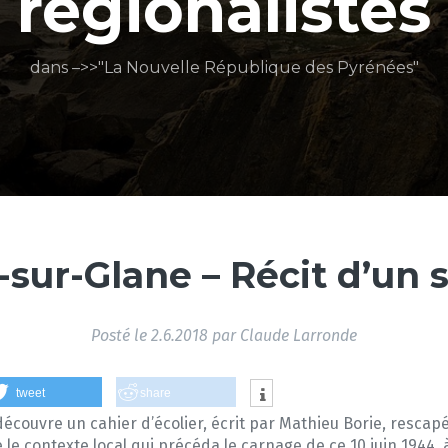
régionalistes
dans –>>"La Nouvelle République des Pyrénées"
sur-Glane – Récit d’un 
Posté le
2.6.2018
par
Claude Larronde
tweet
share
découvre un cahier d’écolier, écrit par Mathieu Borie, resca
e le contexte local qui précéda le carnage de ce 10 juin 1944, 