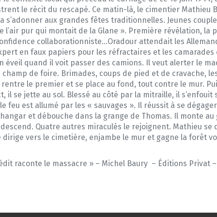
ustrent le récit du rescapé. Ce matin-là, le cimentier Mathieu
va s’adonner aux grandes fêtes traditionnelles. Jeunes coupl
e l’air pur qui montait de la Glane ». Première révélation, la 
onfidence collaborationniste…Oradour attendait les Allemands
xpert en faux papiers pour les réfractaires et les camarades d
n éveil quand il voit passer des camions. Il veut alerter le m
 champ de foire. Brimades, coups de pied et de cravache, le
rentre le premier et se place au fond, tout contre le mur. Puis,
, il se jette au sol. Blessé au côté par la mitraille, il s’enfou
le feu est allumé par les « sauvages ». Il réussit à se dégager
 hangar et débouche dans la grange de Thomas. Il monte au gr
edescend. Quatre autres miraculés le rejoignent. Mathieu se 
e dirige vers le cimetière, enjambe le mur et gagne la forêt 
édit raconte le massacre » – Michel Baury
– Éditions Privat –