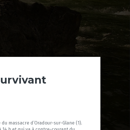
survivant
pé du massacre d’Oradour-sur-Glane (1).
à 14 h et qui va à contre-courant du