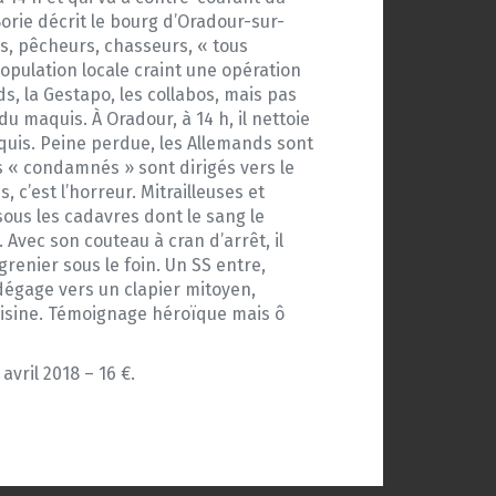
 Borie décrit le bourg d’Oradour-sur-
es, pêcheurs, chasseurs, « tous
population locale craint une opération
, la Gestapo, les collabos, mais pas
u maquis. À Oradour, à 14 h, il nettoie
aquis. Peine perdue, les Allemands sont
s « condamnés » sont dirigés vers le
 c’est l’horreur. Mitrailleuses et
it sous les cadavres dont le sang le
. Avec son couteau à cran d’arrêt, il
enier sous le foin. Un SS entre,
dégage vers un clapier mitoyen,
voisine. Témoignage héroïque mais ô
 avril 2018 – 16 €.