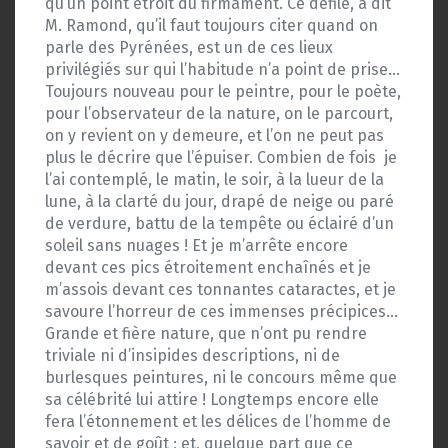
qu’un point étroit du firmament. Ce défilé, a dit
M. Ramond, qu’il faut toujours citer quand on
parle des Pyrénées, est un de ces lieux
privilégiés sur qui l’habitude n’a point de prise…
Toujours nouveau pour le peintre, pour le poète,
pour l’observateur de la nature, on le parcourt,
on y revient on y demeure, et l’on ne peut pas
plus le décrire que l’épuiser. Combien de fois
je
l’ai contemplé, le matin, le soir, à la lueur de la
lune, à la clarté du jour, drapé de neige ou paré
de verdure, battu de la tempête ou éclairé d’un
soleil sans nuages ! Et je m’arrête encore
devant ces pics étroitement enchaînés et je
m’assois devant ces tonnantes cataractes, et je
savoure l’horreur de ces immenses précipices…
Grande et fière nature, que n’ont pu rendre
triviale ni d’insipides descriptions, ni de
burlesques peintures, ni le concours même que
sa célébrité lui attire ! Longtemps encore elle
fera l’étonnement et les délices de l’homme de
savoir et de goût ; et, quelque part que ce