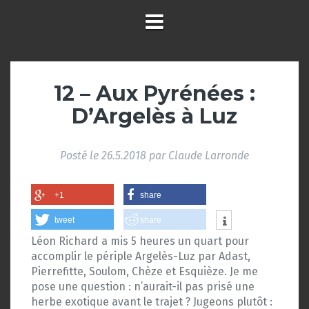
12 – Aux Pyrénées :
D’Argelès à Luz
Posté le
26.5.2018
par
Claude Larronde
+1
share
tweet
share
Léon Richard a mis 5 heures un quart pour
accomplir le périple Argelès-Luz par Adast,
Pierrefitte, Soulom, Chèze et Esquièze. Je me
pose une question : n’aurait-il pas prisé une
herbe exotique avant le trajet ? Jugeons plutôt :