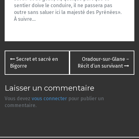
sentier doive le conduire, il ne passera pas
outre sans saluer ici la majesté des Pyrénées».
À suivre…
Navigation
Secret et sacré en
Oradour-sur-Glane –
des
Bigorre
Récit d’un survivant
articles
Laisser un commentaire
Vous devez
vous connecter
pour publier un
commentaire.