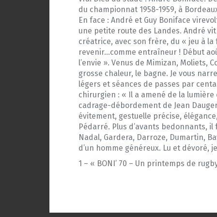
du championnat 1958-1959, à Bordeaux,
En face : André et Guy Boniface virevolt
une petite route des Landes. André vi
créatrice, avec son frère, du « jeu à la
revenir…comme entraîneur ! Début août 
l’envie ». Venus de Mimizan, Moliets, 
grosse chaleur, le bagne. Je vous narre
légers et séances de passes par centa
chirurgien : « Il a amené de la lumière
cadrage-débordement de Jean Dauger, le
évitement, gestuelle précise, élégance
Pédarré. Plus d’avants bedonnants, il f
Nadal, Gardera, Darroze, Dumartin, Bay
d’un homme généreux. Lu et dévoré, je l
1 – « BONI’ 70 – Un printemps de rugby 