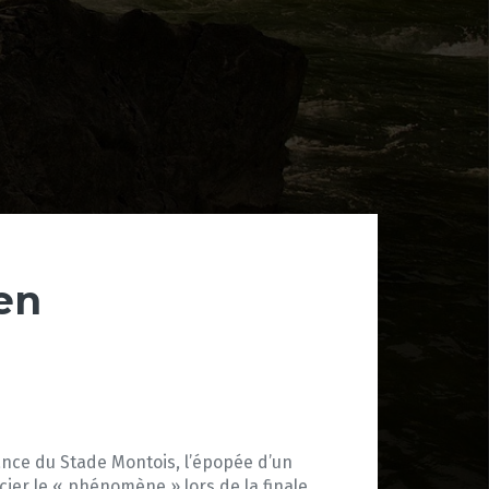
en
sance du Stade Montois, l’épopée d’un
cier le « phénomène » lors de la finale