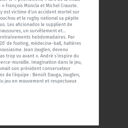
» François Moncla et Michel Crauste.
Guy est victime d’un accident mortel sur
ouchou et le rugby national sa pépite
lus. Les aficionados le supplient de
s chaussures, un survêtement et…
is entraînements hebdomadaires. Par
20’ de footing, médecine-ball, haltères
thousiasme. Jean Jouglen, devenu
as trop vu avant ». André s’inspire du
erce-muraille. Imagination dans le jeu,
lamait son président conservateur
ns de l’équipe : Benoît Dauga, Jouglen,
ie du jeu en mouvement et respectueux