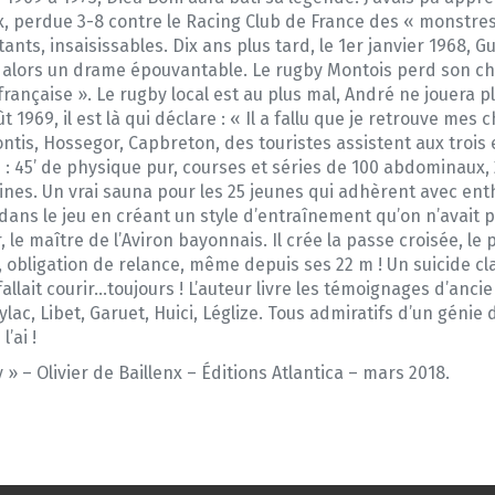
 perdue 3-8 contre le Racing Club de France des « monstres 
ants, insaisissables. Dix ans plus tard, le 1er janvier 1968, 
t alors un drame épouvantable. Le rugby Montois perd son ch
 française ». Le rugby local est au plus mal, André ne jouera p
1969, il est là qui déclare : « Il a fallu que je retrouve me
Contis, Hossegor, Capbreton, des touristes assistent aux tro
 : 45’ de physique pur, courses et séries de 100 abdominaux, 
ines. Un vrai sauna pour les 25 jeunes qui adhèrent avec en
 dans le jeu en créant un style d’entraînement qu’on n’avait p
 maître de l’Aviron bayonnais. Il crée la passe croisée, le p
, obligation de relance, même depuis ses 22 m ! Un suicide c
allait courir…toujours ! L’auteur livre les témoignages d’ancie
lac, Libet, Garuet, Huici, Léglize. Tous admiratifs d’un gén
’ai !
» – Olivier de Baillenx – Éditions Atlantica – mars 2018.