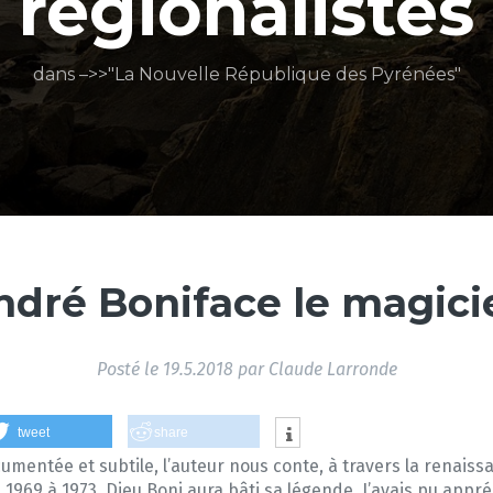
régionalistes
dans –>>"La Nouvelle République des Pyrénées"
ndré Boniface le magici
Posté le
19.5.2018
par
Claude Larronde
tweet
share
ocumentée et subtile, l’auteur nous conte, à travers la renais
 1969 à 1973, Dieu Boni aura bâti sa légende. J’avais pu appré