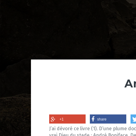
A
+1
share
J’ai dévoré ce livre (1). D’une plume d
vrai Dieu du stade : André Boniface. De