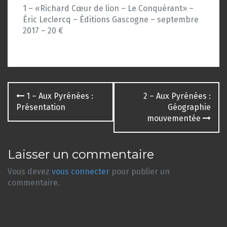
1 – «Richard Cœur de lion – Le Conquérant» –
Éric Leclercq – Éditions Gascogne – septembre
2017 – 20 €
Navigation
1 – Aux Pyrénées :
2 – Aux Pyrénées :
des
Présentation
Géographie
mouvementée
articles
Laisser un commentaire
Vous devez
vous connecter
pour publier un
commentaire.