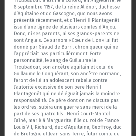
Troubadour. Il est né à Oxford, en Angleterre, le
8 septembre 1157, de la reine Aliénor, duchesse
d’Aquitaine et de Gascogne, que nous avons
présenté récemment, et d’Henri II Plantagenêt
issu d’une lignée de plusieurs comtes d’Anjou.
Donc, ni ses parents, ni ses grands-parents ne
sont Anglais. Ce surnom «Cœur de Lion» lui fut
donné par Giraud de Barri, chroniqueur qui ne
l’appréciait pas particulièrement. Forte
personnalité, le sang de Guillaume le
Troubadour, son ancêtre aquitain et celui de
Guillaume le Conquérant, son ancêtre normand,
feront de lui un adolescent rebelle contre
l’autorité excessive de son père Henri II
Plantagenêt qui ne déléguait jamais la moindre
responsabilité. Ce père dont on ne discute pas
les ordres, subira une guerre sans merci de la
part de ses quatre fils : Henri Court-Mantel
l’aîné, marié à Marguerite, fille du roi de France
Louis VII, Richard, duc d’Aquitaine, Geoffroy, duc
de Bretagne et Jean sans Terre, futur comte de