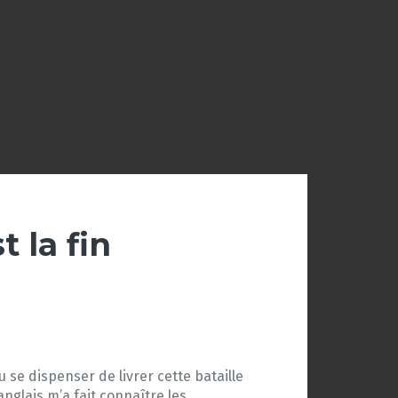
 la fin
pu se dispenser de livrer cette bataille
anglais m’a fait connaître les