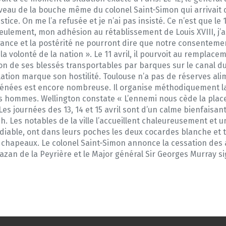
uveau de la bouche même du colonel Saint-Simon qui arrivait 
e. On me l’a refusée et je n’ai pas insisté. Ce n’est que le 18
eulement, mon adhésion au rétablissement de Louis XVIII, j’ai
rance et la postérité ne pourront dire que notre consentemen
 volonté de la nation ». Le 11 avril, il pourvoit au remplace
 de ses blessés transportables par barques sur le canal du Mi
pulation marque son hostilité. Toulouse n’a pas de réserves a
rénées est encore nombreuse. Il organise méthodiquement la
s hommes. Wellington constate « L’ennemi nous cède la place
s journées des 13, 14 et 15 avril sont d’un calme bienfaisant
0 h. Les notables de la ville l’accueillent chaleureusement et
iable, ont dans leurs poches les deux cocardes blanche et tr
s chapeaux. Le colonel Saint-Simon annonce la cessation des 
azan de la Peyrière et le Major général Sir Georges Murray sig