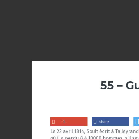
55 – G
+1
share
Le 22 avril 1814, Soult écrit à Talleyran
où il a perdu 8 à 10000 hommes, s’il sav