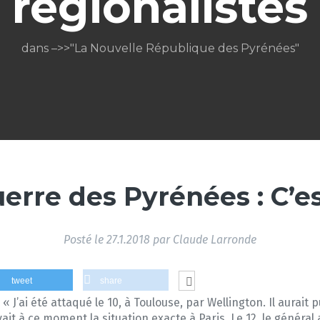
régionalistes
dans –>>"La Nouvelle République des Pyrénées"
uerre des Pyrénées : C’est
Posté le
27.1.2018
par
Claude Larronde
tweet
share
d « J’ai été attaqué le 10, à Toulouse, par Wellington. Il aurait 
ait à ce moment la situation exacte à Paris. Le 12, le général 