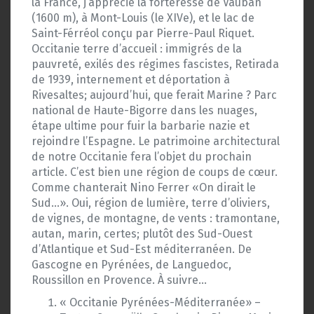
la France, j’apprécie la forteresse de Vauban
(1600 m), à Mont-Louis (le XIVe), et le lac de
Saint-Férréol conçu par Pierre-Paul Riquet.
Occitanie terre d’accueil : immigrés de la
pauvreté, exilés des régimes fascistes, Retirada
de 1939, internement et déportation à
Rivesaltes; aujourd’hui, que ferait Marine ? Parc
national de Haute-Bigorre dans les nuages,
étape ultime pour fuir la barbarie nazie et
rejoindre l’Espagne. Le patrimoine architectural
de notre Occitanie fera l’objet du prochain
article. C’est bien une région de coups de cœur.
Comme chanterait Nino Ferrer «On dirait le
Sud…». Oui, région de lumière, terre d’oliviers,
de vignes, de montagne, de vents : tramontane,
autan, marin, certes; plutôt des Sud-Ouest
d’Atlantique et Sud-Est méditerranéen. De
Gascogne en Pyrénées, de Languedoc,
Roussillon en Provence. À suivre…
« Occitanie Pyrénées-Méditerranée» –