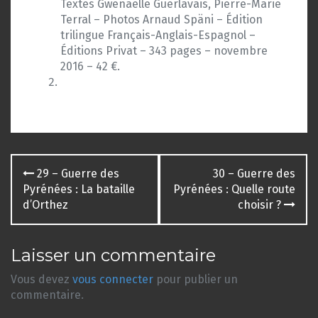
Textes Gwenaëlle Guerlavais, Pierre-Marie
Terral – Photos Arnaud Späni – Édition
trilingue Français-Anglais-Espagnol –
Éditions Privat – 343 pages – novembre
2016 – 42 €.
Navigation
29 – Guerre des
30 – Guerre des
des
Pyrénées : La bataille
Pyrénées : Quelle route
d’Orthez
choisir ?
articles
Laisser un commentaire
Vous devez
vous connecter
pour publier un
commentaire.