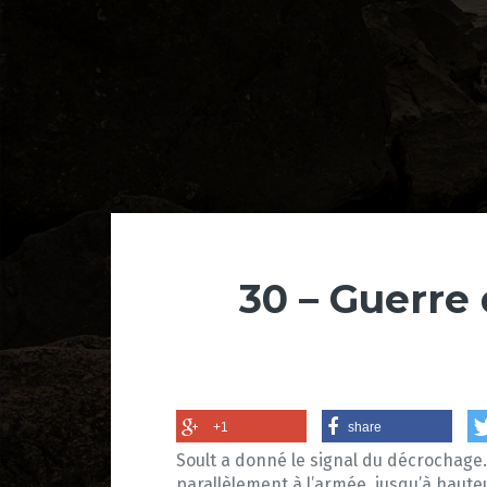
30 – Guerre 
+1
share
Soult a donné le signal du décrochage. 
parallèlement à l’armée, jusqu’à haut