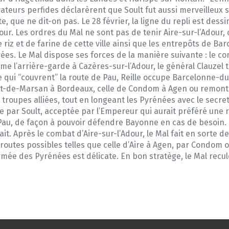
ateurs perfides déclarèrent que Soult fut aussi merveilleux 
te, que ne dit-on pas. Le 28 février, la ligne du repli est dess
our. Les ordres du Mal ne sont pas de tenir Aire-sur-l’Adour,
riz et de farine de cette ville ainsi que les entrepôts de Ba
es. Le Mal dispose ses forces de la manière suivante : le co
e l’arrière-garde à Cazères-sur-l’Adour, le général Clauzel tie
pe qui “couvrent” la route de Pau, Reille occupe Barcelonne-du-
ont-de-Marsan à Bordeaux, celle de Condom à Agen ou remonte
troupes alliées, tout en longeant les Pyrénées avec le secre
tée par Soult, acceptée par l’Empereur qui aurait préféré une
e Pau, de façon à pouvoir défendre Bayonne en cas de besoin
rait. Après le combat d’Aire-sur-l’Adour, le Mal fait en sorte d
utes possibles telles que celle d’Aire à Agen, par Condom ou
’armée des Pyrénées est délicate. En bon stratège, le Mal re