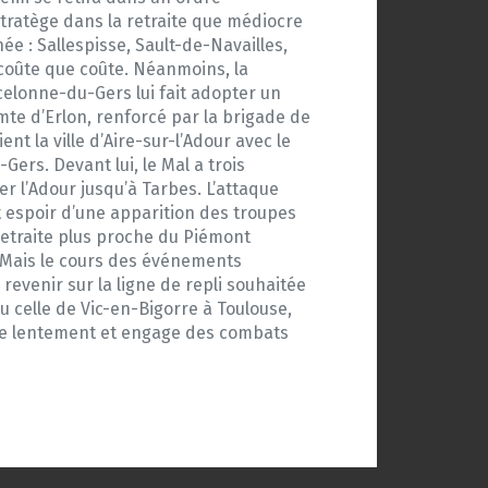
stratège dans la retraite que médiocre
inée : Sallespisse, Sault-de-Navailles,
 coûte que coûte. Néanmoins, la
rcelonne-du-Gers lui fait adopter un
mte d’Erlon, renforcé par la brigade de
nt la ville d’Aire-sur-l’Adour avec le
Gers. Devant lui, le Mal a trois
r l’Adour jusqu’à Tarbes. L’attaque
t espoir d’une apparition des troupes
 retraite plus proche du Piémont
. Mais le cours des événements
e revenir sur la ligne de repli souhaitée
 celle de Vic-en-Bigorre à Toulouse,
cule lentement et engage des combats