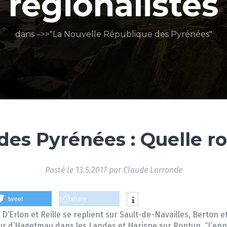
régionalistes
dans –>>"La Nouvelle République des Pyrénées"
des Pyrénées : Quelle ro
Posté le
13.5.2017
par
Claude Larronde
tweet
share
D’Erlon et Reille se replient sur Sault-de-Navailles, Berton et
eur d’Hagetmau dans les Landes et Harispe sur Rontun. “L’enn