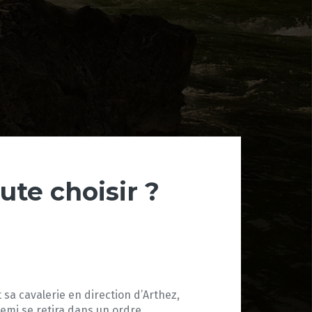
ute choisir ?
 sa cavalerie en direction d’Arthez,
emi se retira dans un ordre