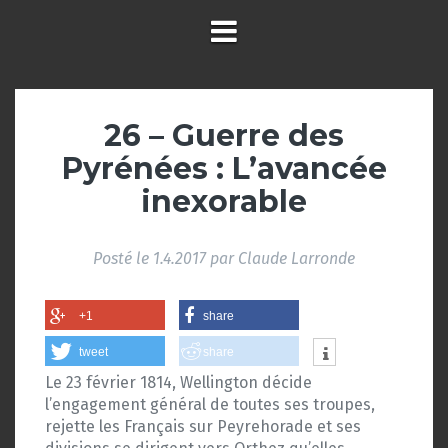
26 – Guerre des
Pyrénées : L’avancée
inexorable
Posté le
1.4.2017
par
Claude Larronde
+1
share
tweet
share
Le 23 février 1814, Wellington décide
l’engagement général de toutes ses troupes,
rejette les Français sur Peyrehorade et ses