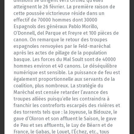
divisions se dirigent vers Orthez qu’elles
atteignent le 26 février. La première raison de
cette poussée victorieuse réside dans un
effectif de 70000 hommes dont 30000
Espagnols des généraux Pablo Morillo,
O’Donnell, del Parque et Freyre et 100 pièces de
canon. On remarque le retour des troupes
espagnoles renvoyées par le Feld-maréchal
après les actes de pillage de la population
basque. Les forces du Mal Soult sont de 40000
hommes environ et 40 canons. Le déséquilibre
numérique est sensible. La puissance de feu est
également proportionnelle aux servants de la
coalition, plus nombreux. La stratégie du
Maréchal est censée retarder l’avance des
troupes alliées puisqu’elle les contraindra à
franchir les contreforts escarpés des rivières et
des torrents tels que : la Joyeuse, la Bidouze, le
gave d’Oloron et son affluent le Saison, le gave
de Pau et ses affluents, le Luy de Béarn et de
France, le Gabas, le Louet, l’Échez, etc., tous