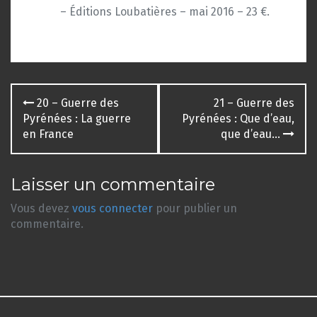
– Éditions Loubatières – mai 2016 – 23 €.
Navigation
20 – Guerre des
21 – Guerre des
des
Pyrénées : La guerre
Pyrénées : Que d’eau,
en France
que d’eau…
articles
Laisser un commentaire
Vous devez
vous connecter
pour publier un
commentaire.