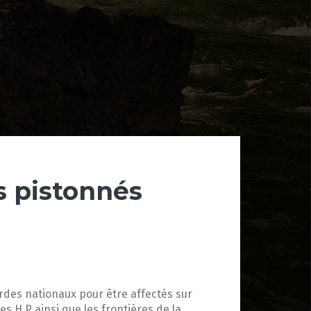
es pistonnés
rdes nationaux pour être affectés sur
 H.P ainsi que les frontières de la