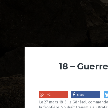
18 – Guerre
+1
share
Le 27 mars 1813, le Général, commanda
la frontière. Souhait transmis au Préf