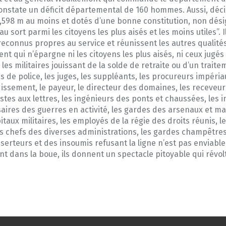
onstate un déficit départemental de 160 hommes. Aussi, déci
 1,598 m au moins et dotés d’une bonne constitution, non dési
u sort parmi les citoyens les plus aisés et les moins utiles”. 
econnus propres au service et réunissent les autres qualités
nt qui n’épargne ni les citoyens les plus aisés, ni ceux jugés 
 les militaires jouissant de la solde de retraite ou d’un trait
 de police, les juges, les suppléants, les procureurs impériaux
sement, le payeur, le directeur des domaines, les receveurs 
tes aux lettres, les ingénieurs des ponts et chaussées, les i
saires des guerres en activité, les gardes des arsenaux et ma
ôpitaux militaires, les employés de la régie des droits réuni
s chefs des diverses administrations, les gardes champêtres 
serteurs et des insoumis refusant la ligne n’est pas enviable.
nt dans la boue, ils donnent un spectacle pitoyable qui révol