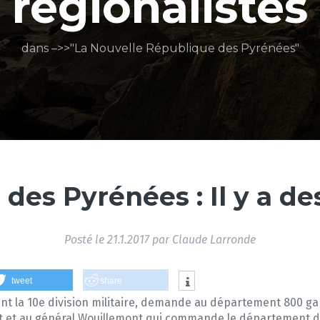
régionalistes
dans –>>"La Nouvelle République des Pyrénées"
 des Pyrénées : Il y a d
Posté le
21.1.2017
par
Claude Larronde
tweet
share
nt la 10e division militaire, demande au département 800 ga
et et au général Wouillemont qui commande le département des