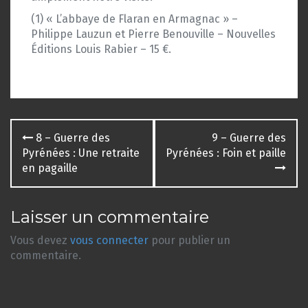
(1) « L’abbaye de Flaran en Armagnac » –
Philippe Lauzun et Pierre Benouville – Nouvelles
Éditions Louis Rabier – 15 €.
Navigation
8 – Guerre des
9 – Guerre des
des
Pyrénées : Une retraite
Pyrénées : Foin et paille
en pagaille
articles
Laisser un commentaire
Vous devez
vous connecter
pour publier un
commentaire.