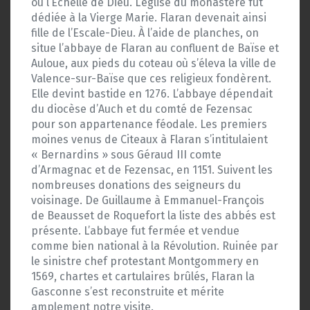
ou l’Échelle de Dieu. L’église du monastère fut
dédiée à la Vierge Marie. Flaran devenait ainsi
fille de l’Escale-Dieu. À l’aide de planches, on
situe l’abbaye de Flaran au confluent de Baïse et
Auloue, aux pieds du coteau où s’éleva la ville de
Valence-sur-Baïse que ces religieux fondèrent.
Elle devint bastide en 1276. L’abbaye dépendait
du diocèse d’Auch et du comté de Fezensac
pour son appartenance féodale. Les premiers
moines venus de Citeaux à Flaran s’intitulaient
« Bernardins » sous Géraud III comte
d’Armagnac et de Fezensac, en 1151. Suivent les
nombreuses donations des seigneurs du
voisinage. De Guillaume à Emmanuel-François
de Beausset de Roquefort la liste des abbés est
présente. L’abbaye fut fermée et vendue
comme bien national à la Révolution. Ruinée par
le sinistre chef protestant Montgommery en
1569, chartes et cartulaires brûlés, Flaran la
Gasconne s’est reconstruite et mérite
amplement notre visite.