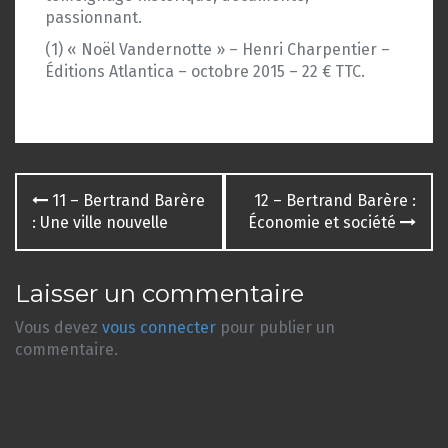
passionnant.
(1) « Noël Vandernotte » – Henri Charpentier –
Éditions Atlantica – octobre 2015 – 22 € TTC.
Navigation
11 – Bertrand Barère
12 – Bertrand Barère :
des
: Une ville nouvelle
Économie et société
articles
Laisser un commentaire
Vous devez
vous connecter
pour publier un
commentaire.