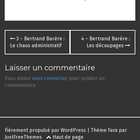
Navigation
3 – Bertrand Barère :
4 – Bertrand Barère :
des
Le chaos administratif
Les découpages
articles
Laisser un commentaire
Vous devez
vous connecter
pour publier un
commentaire.
Fièrement propulsé par WordPress
|
Thème
Fara
par
JustFreeThemes
Haut de page