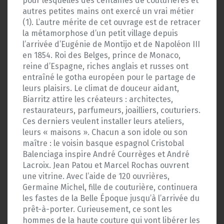
pour lesquelles des centaines de couturières et
autres petites mains ont exercé un vrai métier
(1). L’autre mérite de cet ouvrage est de retracer
la métamorphose d’un petit village depuis
l’arrivée d’Eugénie de Montijo et de Napoléon III
en 1854. Roi des Belges, prince de Monaco,
reine d’Espagne, riches anglais et russes ont
entraîné le gotha européen pour le partage de
leurs plaisirs. Le climat de douceur aidant,
Biarritz attire les créateurs : architectes,
restaurateurs, parfumeurs, joailliers, couturiers.
Ces derniers veulent installer leurs ateliers,
leurs « maisons ». Chacun a son idole ou son
maître : le voisin basque espagnol Cristobal
Balenciaga inspire André Courrèges et André
Lacroix. Jean Patou et Marcel Rochas ouvrent
une vitrine. Avec l’aide de 120 ouvrières,
Germaine Michel, fille de couturière, continuera
les fastes de la Belle Époque jusqu’à l’arrivée du
prêt-à-porter. Curieusement, ce sont les
hommes de la haute couture qui vont libérer les