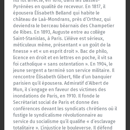
fils fut affecté, en 1816, dans les Basses-
Pyrénées en qualité de receveur. En 1817, il
épousera Élisabeth Belland qui habite le
château de Laà-Mondrans, près d’Orthez, qui
deviendra le berceau béarnais des Champetier
de Ribes. En 1893, Auguste entre au collège
Saint-Stanislas, à Paris. L’élève est sérieux,
méticuleux même, présentant « un goût de la
finesse » et « un esprit droit ». Bac de philo,
licence en droit et en lettres en poche, il vit sa
foi catholique « sans ostentation ». En 1904, le
jeune sergent a terminé son service militaire. Il
rencontre Élisabeth Gibert, fille d’un banquier
parisien qu’il épousera. Admiratif d’Albert de
Mun, il s’engage en faveur des victimes des
inondations de Paris, en 1910. Il fonde le
Secrétariat social de Paris et donne des
conférences devant les syndicats chrétiens où il
fustige le syndicalisme révolutionnaire au
service du socialisme qu’il qualifie « d’esclavage
totalitaire ». L’injustice le bouleverse. Il défend