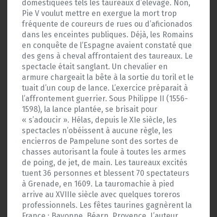
domestiquées tels les taureaux d’élevage. Non,
Pie V voulut mettre en exergue la mort trop
fréquente de coureurs de rues ou d’aficionados
dans les enceintes publiques. Déjà, les Romains
en conquête de l’Espagne avaient constaté que
des gens à cheval affrontaient des taureaux. Le
spectacle était sanglant. Un chevalier en
armure chargeait la bête à la sortie du toril et le
tuait d’un coup de lance. L’exercice préparait à
l’affrontement guerrier. Sous Philippe II (1556-
1598), la lance plantée, se brisait pour
« s’adoucir ». Hélas, depuis le XIe siècle, les
spectacles n’obéissent à aucune règle, les
encierros de Pampelune sont des sortes de
chasses autorisant la foule à toutes les armes
de poing, de jet, de main. Les taureaux excités
tuent 36 personnes et blessent 70 spectateurs
à Grenade, en 1609. La tauromachie à pied
arrive au XVIIIe siècle avec quelques toreros
professionnels. Les fêtes taurines gagnèrent la
France : Bayonne, Béarn, Provence. L’auteur