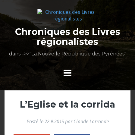
Aller
au
contenu
Chroniques des Livres
régionalistes
dans –>>"La Nouvelle République des Pyrénées"
L’Eglise et la corrida
Posté le
22.9.2015
par
Claude Larronde