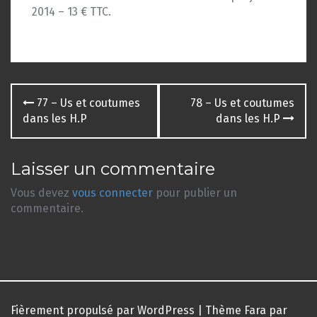
2014 – 13 € TTC.
Navigation
77 – Us et coutumes
78 – Us et coutumes
des
dans les H.P
dans les H.P
articles
Laisser un commentaire
Vous devez
vous connecter
pour publier un
commentaire.
Fièrement propulsé par WordPress
|
Thème
Fara
par