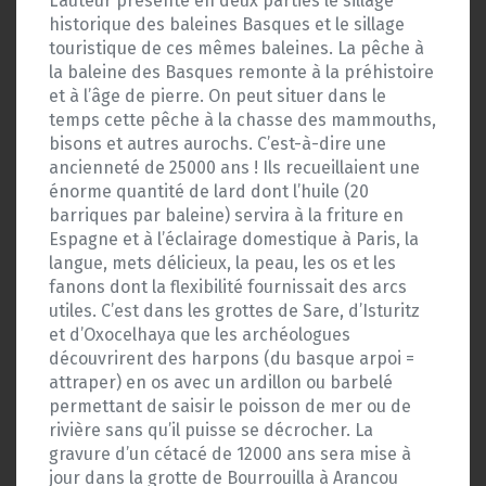
L’auteur présente en deux parties le sillage
historique des baleines Basques et le sillage
touristique de ces mêmes baleines. La pêche à
la baleine des Basques remonte à la préhistoire
et à l’âge de pierre. On peut situer dans le
temps cette pêche à la chasse des mammouths,
bisons et autres aurochs. C’est-à-dire une
ancienneté de 25000 ans ! Ils recueillaient une
énorme quantité de lard dont l’huile (20
barriques par baleine) servira à la friture en
Espagne et à l’éclairage domestique à Paris, la
langue, mets délicieux, la peau, les os et les
fanons dont la flexibilité fournissait des arcs
utiles. C’est dans les grottes de Sare, d’Isturitz
et d’Oxocelhaya que les archéologues
découvrirent des harpons (du basque arpoi =
attraper) en os avec un ardillon ou barbelé
permettant de saisir le poisson de mer ou de
rivière sans qu’il puisse se décrocher. La
gravure d’un cétacé de 12000 ans sera mise à
jour dans la grotte de Bourrouilla à Arancou