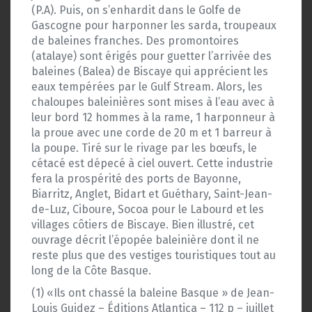
(P.A). Puis, on s’enhardit dans le Golfe de
Gascogne pour harponner les sarda, troupeaux
de baleines franches. Des promontoires
(atalaye) sont érigés pour guetter l’arrivée des
baleines (Balea) de Biscaye qui apprécient les
eaux tempérées par le Gulf Stream. Alors, les
chaloupes baleinières sont mises à l’eau avec à
leur bord 12 hommes à la rame, 1 harponneur à
la proue avec une corde de 20 m et 1 barreur à
la poupe. Tiré sur le rivage par les bœufs, le
cétacé est dépecé à ciel ouvert. Cette industrie
fera la prospérité des ports de Bayonne,
Biarritz, Anglet, Bidart et Guéthary, Saint-Jean-
de-Luz, Ciboure, Socoa pour le Labourd et les
villages côtiers de Biscaye. Bien illustré, cet
ouvrage décrit l’épopée baleinière dont il ne
reste plus que des vestiges touristiques tout au
long de la Côte Basque.
(1) «Ils ont chassé la baleine Basque » de Jean-
Louis Guidez – Éditions Atlantica – 112 p – juillet