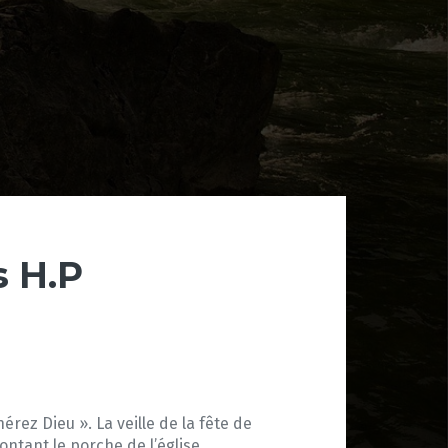
s H.P
rez Dieu ». La veille de la fête de
ontant le porche de l’église