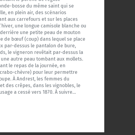
n ronde-bosse du même saint qui se
le, en plein air, des scénarios
nt aux carrefours et sur les places
 l’hiver, une longue camisole blanche ou
le derrière une petite peau de mouton
orne de bœuf (coup) dans lequel se place
x par-dessus le pantalon de bure,
ds, le vigneron revêtait par-dessus la
, une autre peau tombant aux mollets.
ant le repas de la journée, en
d (crabo-chèvre) pour leur permettre
toupe. À Andrest, les femmes du
 et des crêpes, dans les vignobles, le
 usage a cessé vers 1870. À suivre…