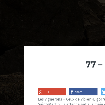
77 –
+1
share
Les vignerons – Ceux de Vic-en-Bigorre 
Saint-Martin, ils attachaient à la main