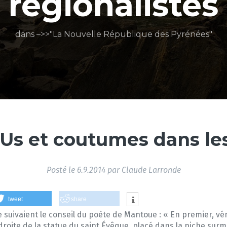
régionalistes
dans –>>"La Nouvelle République des Pyrénées"
 Us et coutumes dans le
Posté le
6.9.2014
par
Claude Larronde
tweet
share
suivaient le conseil du poète de Mantoue : « En premier, véné
 droite de la statue du saint Évêque, placé dans la niche surm