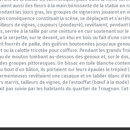
fixaient aussi des fleurs à la main bénissante de la statue e
dant les jours gras, les groupes de vignerons jouaient en vil
 conséquence constituait la scène, se déplaçant et s’arrêta
tailleurs de vignes, coupeurs (poudayré), revêtaient, pendant
s, serrée à la taille par une ceinture en cuir soutenant sur 
ixe la serpette; sur le devant, un étui en bois ou fait d’une c
t fourrés de paille, des guêtres boutonnées jusqu’aux genou
ou la calotte tricotée pour coiffure. Pendant les grands froi
 peau de mouton tombant au-dessous des genoux et, sur le dos
t des groupes pittoresques. Un bissac en toile blanche conten
au bout d’un bâton, ils portaient sur leurs épaules le trépie
sarmenteuses revêtaient une casaque et un tablier blanc d’é
s marris, tailleurs de vignes, de l’estouffat (bœuf à la mode)
ait pas suivie par les habitants du quartier de Trougnan. Cet