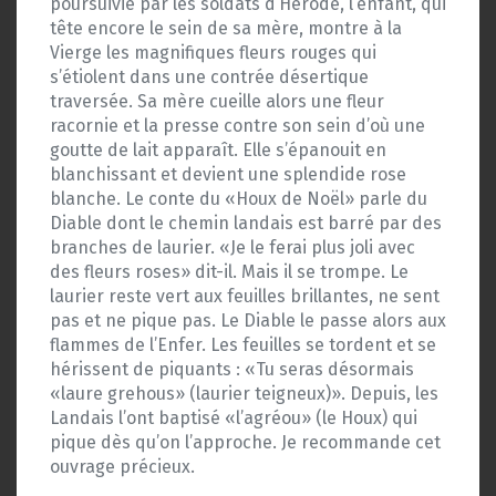
poursuivie par les soldats d’Hérode, l’enfant, qui
tête encore le sein de sa mère, montre à la
Vierge les magnifiques fleurs rouges qui
s’étiolent dans une contrée désertique
traversée. Sa mère cueille alors une fleur
racornie et la presse contre son sein d’où une
goutte de lait apparaît. Elle s’épanouit en
blanchissant et devient une splendide rose
blanche. Le conte du «Houx de Noël» parle du
Diable dont le chemin landais est barré par des
branches de laurier. «Je le ferai plus joli avec
des fleurs roses» dit-il. Mais il se trompe. Le
laurier reste vert aux feuilles brillantes, ne sent
pas et ne pique pas. Le Diable le passe alors aux
flammes de l’Enfer. Les feuilles se tordent et se
hérissent de piquants : «Tu seras désormais
«laure grehous» (laurier teigneux)». Depuis, les
Landais l’ont baptisé «l’agréou» (le Houx) qui
pique dès qu’on l’approche. Je recommande cet
ouvrage précieux.