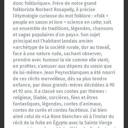
donc folklorique». Frère de notre grand
folkloriste Norbert Rosapelly, il précise
l’étymologie curieuse du mot folklore : «folk =
peuple en saxon et lore = science en celte; soit
un ensemble de traditions, légendes, chansons
et sagas populaires d’un pays». Son sujet
principal est l’habitant landais ancien
«archétype de la société rurale, dur au travail,
face à une nature rude, sachant observer,
prendre avec humour la vie comme elle vient,
en profiter, s’amuser aux dépens du voisin que
de lui-même». Jean Peyresblanques a été nourri
de ces récits merveilleux, dès sa plus tendre
enfance, par deux grands-mères décédées à 90
et 92 ans. Il a classé ses contes par thèmes :
religieux, Diable, sorcières, fées et êtres
fantastiques, légendes, contes d’animaux,
contes de curés et contes facétieux. J’ai bien
aimé celui de «La Rose blanche» où à l’instar du
récit de la Fuite en Égypte avec la Sainte Vierge