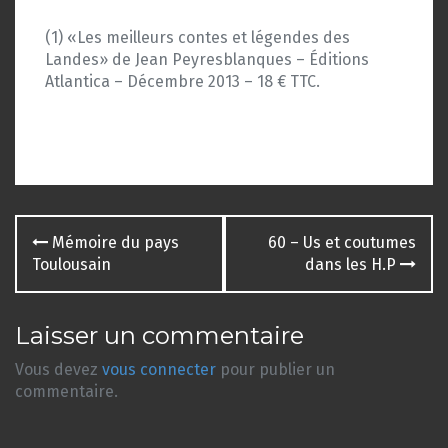
(1) «Les meilleurs contes et légendes des
Landes» de Jean Peyresblanques – Éditions
Atlantica – Décembre 2013 – 18 € TTC.
Navigation
Mémoire du pays
60 – Us et coutumes
des
Toulousain
dans les H.P
articles
Laisser un commentaire
Vous devez
vous connecter
pour publier un
commentaire.