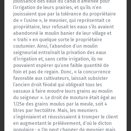
jouissance des eaux du canal d’amenée pour
l’irrigation de leurs prairies, et qu’ils n’en
jouissaient que par la tolérance du propriétaire
de « l’usine », le meunier, qui représentait ce
propriétaire, leur refusait les eaux s’ils avaient
abandonné le moulin banier de leur village et
« trahi » en quelque sorte le propriétaire
coutumier. Ainsi, l’abandon d’un moulin
seigneurial entraînait la privation des eaux
d’irrigation et, sans cette irrigation, ils ne
pouvaient espérer qu’une faible quantité de
foin et pas de regain. Donc, « la concurrence
favorable aux cultivateurs, laissait subsister
l’ancien droit féodal qui obligeait tous les
vassaux à faire moudre leurs grains au moulin
du seigneur ». Le droit de mouture était égal au
1/25e des grains moulus par la meule, soit 4
litres par hectolitre. Mais, les meuniers
s’ingéniaient et réussissaient à tromper le client
en augmentant le prélèvement, d’où le dicton
populaire : « On peut changer de meunier mais