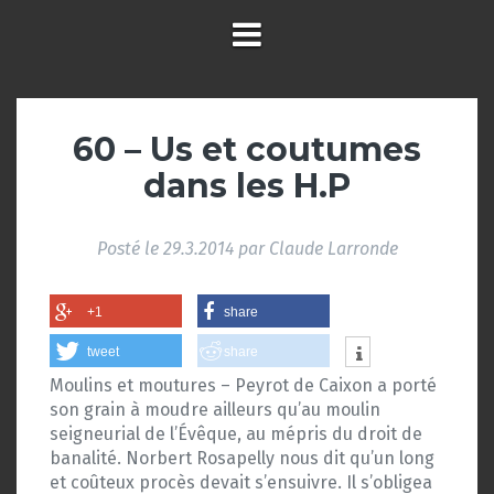
60 – Us et coutumes
dans les H.P
Posté le
29.3.2014
par
Claude Larronde
+1
share
tweet
share
Moulins et moutures – Peyrot de Caixon a porté
son grain à moudre ailleurs qu’au moulin
seigneurial de l’Évêque, au mépris du droit de
banalité. Norbert Rosapelly nous dit qu’un long
et coûteux procès devait s’ensuivre. Il s’obligea