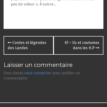
pas de voleur ». À suivre…
Navigation
Contes et légendes
61 – Us et coutumes
des
des Landes
dans les H.P
articles
Laisser un commentaire
Vous devez
vous connecter
pour publier un
commentaire.