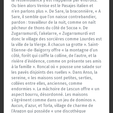
la ressemblance y est frappante par endroits.
Ou bien alors Venise est le Pasajes italien et
n’en parlons plus ». De Sare, la braconnière, « A
Sare, il semble que l’on naisse contrebandier,
pardon : travailleur de la nuit, comme on naît
pêcheur de thons du côté de Socoa ». De
Zugarramurdi, l’akelarre, « Zugarramurdi est
donc le village des sorcières comme Lourdes est
la ville de la Vierge. À chacun sa grotte ». Saint-
Etienne-de-Baïgorry offre « la montagne d’un
côté, forêt qui coiffe la colline, de l’autre, et la
rivière d’évidence, comme on présente ses amis
à la famille ». Roncal où « pousse une salade sur
les pavés disjoints des ruelles ». Dans Anso, la
sereine, « les maisons sont petites, serties,
collées entre elles, anciennes, comme
endormies ». La mâchoire de Lescun offre « un
aspect bourru, désordonné. Les maisons
s’égrènent comme dans un jeu de dominos ».
Aucun, d’azur, et Torla, village de charme de
l’Aragon qui possède « une discothèque