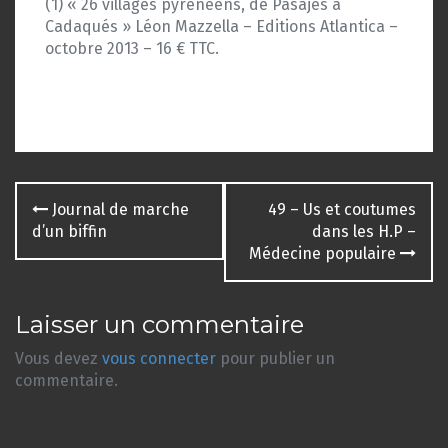
(1) « 26 villages pyrénéens, de Pasajes à
Cadaqués » Léon Mazzella – Editions Atlantica –
octobre 2013 – 16 € TTC.
Navigation
Journal de marche
49 – Us et coutumes
des
d’un biffin
dans les H.P –
Médecine populaire
articles
Laisser un commentaire
Vous devez
vous connecter
pour publier un
commentaire.