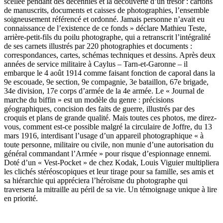
scellée pendant des décennies et la découverte d’un trésor : cartons
de manuscrits, documents et caisses de photographies, l’ensemble
soigneusement référencé et ordonné. Jamais personne n’avait eu
connaissance de l’existence de ce fonds » déclare Mathieu Teste,
arrière-petit-fils du poilu photographe, qui a retranscrit l’intégralité
de ses carnets illustrés par 220 photographies et documents :
correspondances, cartes, schémas techniques et dessins. Après deux
années de service militaire à Caylus – Tarn-et-Garonne – il
embarque le 4 août 1914 comme faisant fonction de caporal dans la
9e escouade, 9e section, 9e compagnie, 3e bataillon, 67e brigade,
34e division, 17e corps d’armée de la 4e armée. Le « Journal de
marche du biffin » est un modèle du genre : précisions
géographiques, concision des faits de guerre, illustrés par des
croquis et plans de grande qualité. Mais toutes ces photos, me direz-
vous, comment est-ce possible malgré la circulaire de Joffre, du 13
mars 1916, interdisant l’usage d’un appareil photographique « à
toute personne, militaire ou civile, non munie d’une autorisation du
général commandant l’Armée » pour risque d’espionnage ennemi.
Doté d’un « Vest-Pocket » de chez Kodak, Louis Viguier multipliera
les clichés stéréoscopiques et leur tirage pour sa famille, ses amis et
sa hiérarchie qui appréciera l’héroïsme du photographe qui
traversera la mitraille au péril de sa vie. Un témoignage unique à lire
en priorité.