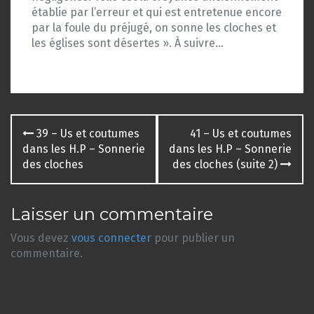
établie par l’erreur et qui est entretenue encore
par la foule du préjugé, on sonne les cloches et
les églises sont désertes ». À suivre…
Navigation
39 – Us et coutumes
41 – Us et coutumes
des
dans les H.P – Sonnerie
dans les H.P – Sonnerie
des cloches
des cloches (suite 2)
articles
Laisser un commentaire
Vous devez
vous connecter
pour publier un
commentaire.