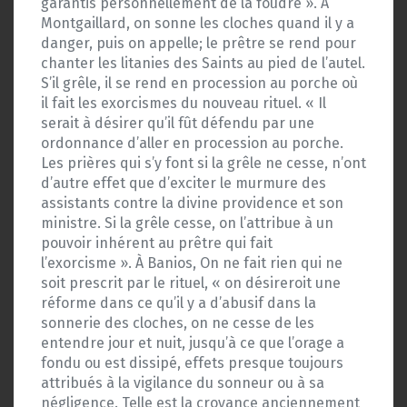
garantis personnellement de la foudre ». À
Montgaillard, on sonne les cloches quand il y a
danger, puis on appelle; le prêtre se rend pour
chanter les litanies des Saints au pied de l’autel.
S’il grêle, il se rend en procession au porche où
il fait les exorcismes du nouveau rituel. « Il
serait à désirer qu’il fût défendu par une
ordonnance d’aller en procession au porche.
Les prières qui s’y font si la grêle ne cesse, n’ont
d’autre effet que d’exciter le murmure des
assistants contre la divine providence et son
ministre. Si la grêle cesse, on l’attribue à un
pouvoir inhérent au prêtre qui fait
l’exorcisme ». À Banios, On ne fait rien qui ne
soit prescrit par le rituel, « on désireroit une
réforme dans ce qu’il y a d’abusif dans la
sonnerie des cloches, on ne cesse de les
entendre jour et nuit, jusqu’à ce que l’orage a
fondu ou est dissipé, effets presque toujours
attribués à la vigilance du sonneur ou à sa
négligence. Telle est la croyance anciennement