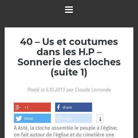
40 – Us et coutumes
dans les H.P –
Sonnerie des cloches
(suite 1)
Posté le
5.10.2013
par
Claude Larronde
+1
share
tweet
share
À Asté, la cloche assemble le peuple à l’église;
on fait autour de l’église et du cimetière une