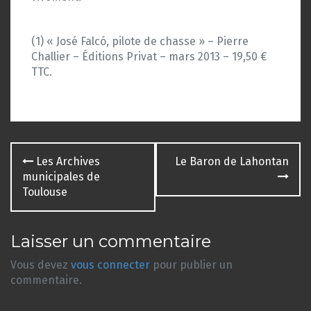
(1) « José Falcó, pilote de chasse » – Pierre
Challier – Éditions Privat – mars 2013 – 19,50 €
TTC.
Navigation
Les Archives
Le Baron de Lahontan
des
municipales de
Toulouse
articles
Laisser un commentaire
Vous devez
vous connecter
pour publier un
commentaire.