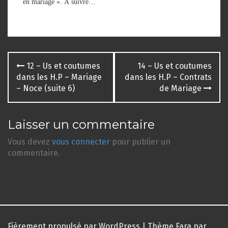
en mariage ». À suivre…
Navigation
12 – Us et coutumes
14 – Us et coutumes
des
dans les H.P – Mariage
dans les H.P – Contrats
– Noce (suite 6)
de Mariage
articles
Laisser un commentaire
Vous devez
vous connecter
pour publier un
commentaire.
Fièrement propulsé par WordPress
|
Thème
Fara
par