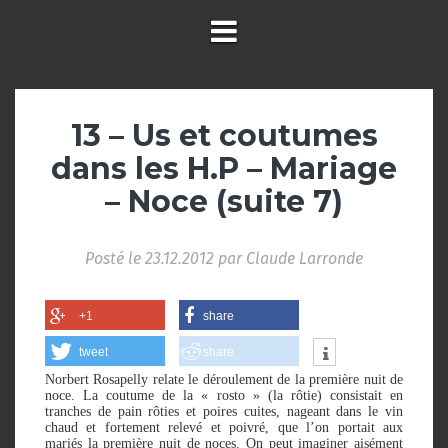
13 – Us et coutumes
dans les H.P – Mariage
– Noce (suite 7)
Posté le
23.12.2012
par
Claude Larronde
+1
share
tweet
share
Norbert Rosapelly relate le déroulement de la première nuit de
noce. La coutume de la « rosto » (la rôtie) consistait en
tranches de pain rôties et poires cuites, nageant dans le vin
chaud et fortement relevé et poivré, que l’on portait aux
mariés la première nuit de noces. On peut imaginer aisément