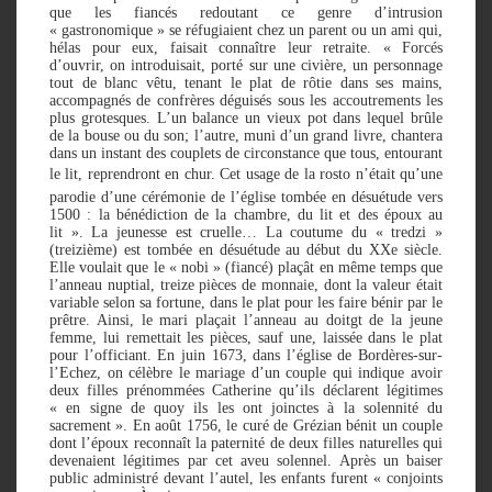
que les fiancés redoutant ce genre d’intrusion
« gastronomique » se réfugiaient chez un parent ou un ami qui,
hélas pour eux, faisait connaître leur retraite. « Forcés
d’ouvrir, on introduisait, porté sur une civière, un personnage
tout de blanc vêtu, tenant le plat de rôtie dans ses mains,
accompagnés de confrères déguisés sous les accoutrements les
plus grotesques. L’un balance un vieux pot dans lequel brûle
de la bouse ou du son; l’autre, muni d’un grand livre, chantera
dans un instant des couplets de circonstance que tous, entourant
le lit, reprendront en chur. Cet usage de la rosto n’était qu’une
parodie d’une cérémonie de l’église tombée en désuétude vers
1500 : la bénédiction de la chambre, du lit et des époux au
lit ». La jeunesse est cruelle… La coutume du « tredzi »
(treizième) est tombée en désuétude au début du XXe siècle.
Elle voulait que le « nobi » (fiancé) plaçât en même temps que
l’anneau nuptial, treize pièces de monnaie, dont la valeur était
variable selon sa fortune, dans le plat pour les faire bénir par le
prêtre. Ainsi, le mari plaçait l’anneau au doitgt de la jeune
femme, lui remettait les pièces, sauf une, laissée dans le plat
pour l’officiant. En juin 1673, dans l’église de Bordères-sur-
l’Echez, on célèbre le mariage d’un couple qui indique avoir
deux filles prénommées Catherine qu’ils déclarent légitimes
« en signe de quoy ils les ont joinctes à la solennité du
sacrement ». En août 1756, le curé de Grézian bénit un couple
dont l’époux reconnaît la paternité de deux filles naturelles qui
devenaient légitimes par cet aveu solennel. Après un baiser
public administré devant l’autel, les enfants furent « conjoints