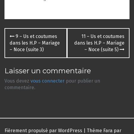
Navigation
9 – Us et coutumes
11 – Us et coutumes
des
dans les H.P – Mariage
dans les H.P – Mariage
– Noce (suite 3)
– Noce (suite 5)
articles
Laisser un commentaire
Vous devez
vous connecter
pour publier un
commentaire.
Fièrement propulsé par WordPress
|
Thème
Fara
par