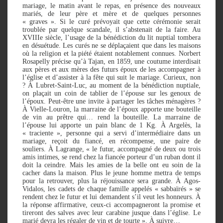
mariage, le matin avant le repas, en présence des nouveaux
mariés, de leur père et mère et de quelques personnes
« graves ». Si le curé prévoyait que cette cérémonie serait
troublée par quelque scandale, il s’abstenait de la faire. Au
XVIIIe siècle, l’usage de la bénédiction du lit nuptial tombera
en désuétude. Les curés ne se déplaçaient que dans les maisons
où la religion et la piété étaient notablement connues. Norbert
Rosapelly précise qu’à Tajan, en 1859, une coutume interdisait
aux pères et aux mères des futurs époux de les accompagner à
l’église et d’assister à la fête qui suit le mariage. Curieux, non
? À Lubret-Saint-Luc, au moment de la bénédiction nuptiale,
on plaçait un coin de tablier de l’épouse sur les genoux de
l’époux. Peut-être une invite à partager les tâches ménagères ?
À Vielle-Louron, la marraine de l’époux apporte une bouteille
de vin au prêtre qui… rend la bouteille. La marraine de
l’épouse lui apporte un pain blanc de 1 Kg. À Argelès, la
« traciente », personne qui a servi d’intermédiaire dans un
mariage, reçoit du fiancé, en récompense, une paire de
souliers. À Lagrange, « le futur, accompagné de deux ou trois
amis intimes, se rend chez la fiancée porteur d’un ruban dont il
doit la ceindre. Mais les amies de la belle ont eu soin de la
cacher dans la maison. Plus le jeune homme mettra de temps
pour la retrouver, plus la réjouissance sera grande. À Agos-
Vidalos, les cadets de chaque famille appelés « sabbaïrés » se
rendent chez le futur et lui demandent s’il veut les honneurs. À
la réponse affirmative, ceux-ci accompagneront la promise et
tireront des salves avec leur carabine jusque dans l’église. Le
marié devra les régaler de vin et de tourte ». À suivre…