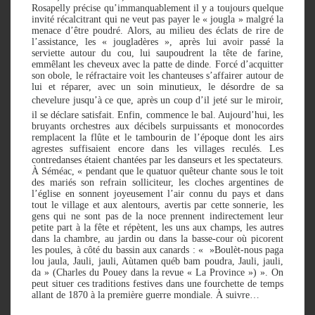
Rosapelly précise qu’immanquablement il y a toujours quelque
invité récalcitrant qui ne veut pas payer le « jougla » malgré la
menace d’être poudré. Alors, au milieu des éclats de rire de
l’assistance, les « jougladères », après lui avoir passé la
serviette autour du cou, lui saupoudrent la tête de farine,
emmêlant les cheveux avec la patte de dinde. Forcé d’acquitter
son obole, le réfractaire voit les chanteuses s’affairer autour de
lui et réparer, avec un soin minutieux, le désordre de sa
chevelure jusqu’à ce que, après un coup d’il jeté sur le miroir,
il se déclare satisfait. Enfin, commence le bal. Aujourd’hui, les
bruyants orchestres aux décibels surpuissants et monocordes
remplacent la flûte et le tambourin de l’époque dont les airs
agrestes suffisaient encore dans les villages reculés. Les
contredanses étaient chantées par les danseurs et les spectateurs.
À Séméac, « pendant que le quatuor quêteur chante sous le toit
des mariés son refrain solliciteur, les cloches argentines de
l’église en sonnent joyeusement l’air connu du pays et dans
tout le village et aux alentours, avertis par cette sonnerie, les
gens qui ne sont pas de la noce prennent indirectement leur
petite part à la fête et répètent, les uns aux champs, les autres
dans la chambre, au jardin ou dans la basse-cour où picorent
les poules, à côté du bassin aux canards : « »Boulèt-nous paga
lou jaula, Jauli, jauli, Aùtamen québ bam poudra, Jauli, jauli,
da » (Charles du Pouey dans la revue « La Province ») ». On
peut situer ces traditions festives dans une fourchette de temps
allant de 1870 à la première guerre mondiale. À suivre…