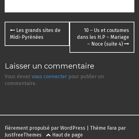
Navigation
Les grands sites de
10 – Us et coutumes
des
Midi-Pyrénées
dans les H.P – Mariage
– Noce (suite 4)
articles
Laisser un commentaire
Vous devez
vous connecter
pour publier un
commentaire.
Fièrement propulsé par WordPress
|
Thème
Fara
par
JustFreeThemes
Haut de page