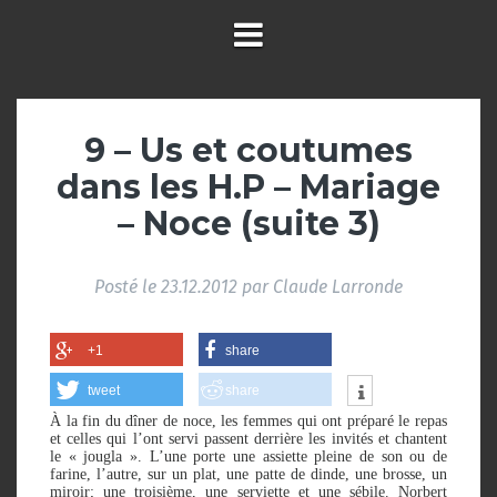
9 – Us et coutumes
dans les H.P – Mariage
– Noce (suite 3)
Posté le
23.12.2012
par
Claude Larronde
+1
share
tweet
share
À la fin du dîner de noce, les femmes qui ont préparé le repas
et celles qui l’ont servi passent derrière les invités et chantent
le « jougla ». L’une porte une assiette pleine de son ou de
farine, l’autre, sur un plat, une patte de dinde, une brosse, un
miroir; une troisième, une serviette et une sébile. Norbert