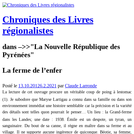
Aller
au
contenu
Chroniques des Livres
régionalistes
dans –>>"La Nouvelle République des
Pyrénées"
La ferme de l’enfer
Posté le
13.10.2012
6.2.2021
par
Claude Larronde
La lecture de cet ouvrage procure un véritable coup de poing à lestomac
(1). Je subodore que Maryse Lartigau a connu dans sa famille ou dans son
environnement immédiat une histoire semblable car la précision et la variété
des détails sont telles quon pourrait le penser… Un lieu : la Grand-ferme
dans les Landes; une date : 1938. Émile est un despote, un tyran, un
sanguinaire. Du bout de sa canne, il règne en maître dans sa ferme et au
village. Il ne supporte aucune ingérence de quiconque. Béotie, sa femme,