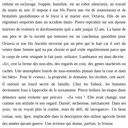
réduite en esclavage, frappée, humiliée, est un robot silencieux, au travail
du matin au soir. Il impose à son fils Pierre une vie de soumissions et de
brutalités quotidiennes et le force à se marier avec Octavia, fille de ses
régisseurs emportés dans un accident dauto. Pierre reproduit sur son épouse
lunivers de violence et davilissements quil a subi jusquà 32 ans. La haine de
son père et de la société qui lentoure est un cauchemar quotidien pour
Octavia et son fils Ancelin terrorisé par un père qui le hait car il sort du
ventre dune femme quil na pas choisie et quil viole régulièrement parce que
le corps de cette résignée le fait jouir, solitaire. Lambiance est ainsi décrite :
«Ici, cest la ferme des non-dits, des regards en coin, des gestes inachevés ou
cachés. Une atmosphère lourde de sous-entendus planait dans la cour et dans
les bâtis». Pour le «vieux», la propriété, le domaine, les récoltes, cest sacré.
Il enfouit un lourd secret de famille. Chez les Subsol, les hommes
deviennent fous à lapproche de la soixantaine. Pierre brûlera les étapes dune
démence aussi violente que précoce : «Sa voix ! Elle avait changé, tout
comme son attitude et son regard. Dureté, sécheresse, méchanceté. Dans ses
yeux, on ne voyait plus la crainte, mais du défi, de larrogance». Un beau
roman, noir, âpre, implacable dans la description dun milieu agricole fermé
des années davant-guerre. Une écriture qui donne, parfois, le frisson.