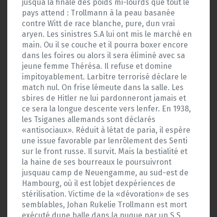
jusquà la finale des poids mi-lourds que tout le
pays attend : Trollmann à la peau basanée
contre Witt de race blanche, pure, dun vrai
aryen. Les sinistres S.A lui ont mis le marché en
main. Ou il se couche et il pourra boxer encore
dans les foires ou alors il sera éliminé avec sa
jeune femme Thérésa. Il refuse et domine
impitoyablement. Larbitre terrorisé déclare le
match nul. On frise lémeute dans la salle. Les
sbires de Hitler ne lui pardonneront jamais et
ce sera la longue descente vers lenfer. En 1938,
les Tsiganes allemands sont déclarés
«antisociaux». Réduit à létat de paria, il espère
une issue favorable par lenrôlement des Senti
sur le front russe. Il survit. Mais la bestialité et
la haine de ses bourreaux le poursuivront
jusquau camp de Neuengamme, au sud-est de
Hambourg, où il est lobjet dexpériences de
stérilisation. Victime de la «dévoration» de ses
semblables, Johan Rukelie Trollmann est mort
exécuté dune balle dans la nuque par un S.S