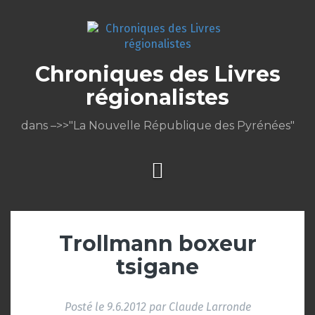
Aller
au
contenu
Chroniques des Livres
régionalistes
dans –>>"La Nouvelle République des Pyrénées"
Trollmann boxeur
tsigane
Posté le
9.6.2012
par
Claude Larronde