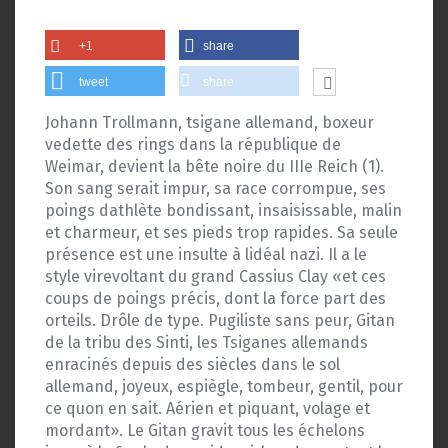
+1
share
tweet
share
Johann Trollmann, tsigane allemand, boxeur
vedette des rings dans la république de
Weimar, devient la bête noire du IIIe Reich (1).
Son sang serait impur, sa race corrompue, ses
poings dathlète bondissant, insaisissable, malin
et charmeur, et ses pieds trop rapides. Sa seule
présence est une insulte à lidéal nazi. Il a le
style virevoltant du grand Cassius Clay «et ces
coups de poings précis, dont la force part des
orteils. Drôle de type. Pugiliste sans peur, Gitan
de la tribu des Sinti, les Tsiganes allemands
enracinés depuis des siècles dans le sol
allemand, joyeux, espiègle, tombeur, gentil, pour
ce quon en sait. Aérien et piquant, volage et
mordant». Le Gitan gravit tous les échelons