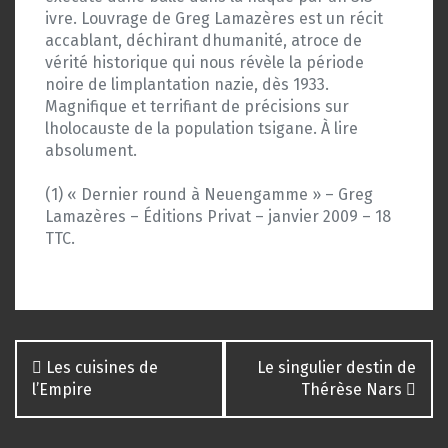
ivre. Louvrage de Greg Lamazères est un récit
accablant, déchirant dhumanité, atroce de
vérité historique qui nous révèle la période
noire de limplantation nazie, dès 1933.
Magnifique et terrifiant de précisions sur
lholocauste de la population tsigane. À lire
absolument.
(1) « Dernier round à Neuengamme » – Greg
Lamazères – Éditions Privat – janvier 2009 – 18 
TTC.
Navigation
Les cuisines de
Le singulier destin de
des
l’Empire
Thérèse Nars
articles