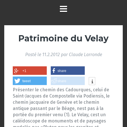
Patrimoine du Velay
Posté le
11.2.2012
par
Claude Larronde
+1
share
tweet
share
Présenter le chemin des Cadourques, celui de
Saint-Jacques de Compostelle via Podiensis, le
chemin jacquaire de Genève et le chemin
antique passant par le Béage, nest pas à la
portée du premier venu (1). Le Velay, cest un
caléidoscope de monuments et de paysages