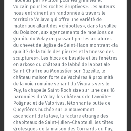
modelés par «Pluton pour les granites et
Vulcain pour les roches éruptives». Les auteurs
nous entraînent en randonnée à travers le
territoire Vellave qui offre une variété de
matériaux allant des «chibottes», dans la vallée
du Dolaizon, aux agencements de moellons de
granite du Velay en passant par les arcatures
du chevet de léglise de Saint-Haon montrant «la
qualité de la taille des pierres et la finesse des
sculptures». Les blocs de basalte et les fenêtres
en arkose du château de labbé de labbatiale
Saint-Chaffre au Monastier-sur-Gazeille, le
château maison forte de Vachères à proximité
de la voie romaine venant du Vivarais vers le
Puy, la chapelle Saint-Roch sise sur lune des 18
baronnies du Velay, les châteaux de Lavoûte-
Polignac et de Valprivas, létonnante butte de
Queyrières huchée sur le mouvement
ascendant de la lave, la facture étrange des
chapiteaux de Saint-Julien-Chapteuil, les têtes
grotesques de la maison des Cornards du Puy,