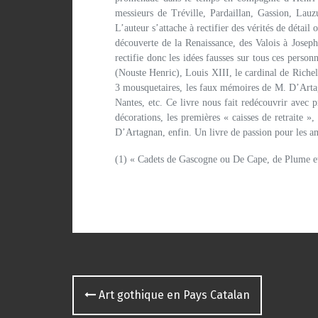
messieurs de Tréville, Pardaillan, Gassion, Lau
L’auteur s’attache à rectifier des vérités de détai
découverte de la Renaissance, des Valois à Josep
rectifie donc les idées fausses sur tous ces perso
(Nouste Henric), Louis XIII, le cardinal de Richel
3 mousquetaires, les faux mémoires de M. D’Artagn
Nantes, etc. Ce livre nous fait redécouvrir avec 
décorations, les premières « caisses de retraite 
D’Artagnan, enfin. Un livre de passion pour les 
(1) « Cadets de Gascogne ou De Cape, de Plume e
Navigation
Art gothique en Pays Catalan
des