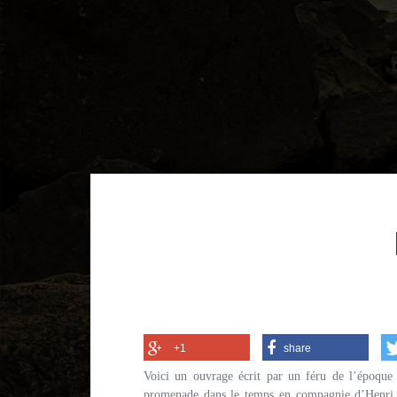
+1
share
Voici un ouvrage écrit par un féru de l’époque 
promenade dans le temps en compagnie d’Henri I