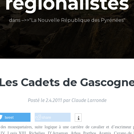
régionalistes
dans –>>"La Nouvelle République des Pyrénées"
Les Cadets de Gascogn
Posté le
2.4.2011
par
Claude Larronde
tweet
share
des mousquetaires, suite logique à une carrière de cavalier et d’escrimeur p
V, Louis XIII, Richelieu, D’Artagnan, Athos, Porthos, Aramis, Cyrano de 