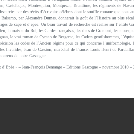
zun, Castelbajac, Montesquiou, Montpezat, Brantôme, les régiments de Navarr
l obscurcies par des récits d’écrivains célèbres dont le souffle romanesque nous 
h Balsamo, par Alexandre Dumas, donnerait le goût de l’Histoire au plus récal
nnages de cape et d’épée. Un beau travail de recherche est réalisé sur l’entité
ieu, la maison du Roi, les Gardes françaises, les ducs de Gramont, les mousque
an, le vrai roman de Cyrano de Bergerac, les Cadets gentilshommes, l’équitati
précision les codes de l’Ancien régime pour ce qui concerne l’uniformologie, l’
», les Invalides, Jean de Gassion, maréchal de France, Louis-Henri de Pardail
amoureux de notre Gascogne.
t d’Epée » – Jean-François Demange – Editions Gascogne – novembre 2010 – 2