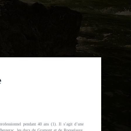
e
rofessionnel pendant 40 ans (1). Il s’agit d’une
Bergerac, les ducs de Gramont et de Roquelaure,