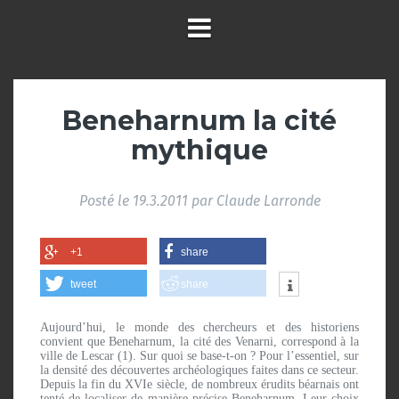
Beneharnum la cité
mythique
Posté le
19.3.2011
par
Claude Larronde
+1
share
tweet
share
Aujourd’hui, le monde des chercheurs et des historiens
convient que Beneharnum, la cité des Venarni, correspond à la
ville de Lescar (1). Sur quoi se base-t-on ? Pour l’essentiel, sur
la densité des découvertes archéologiques faites dans ce secteur.
Depuis la fin du XVIe siècle, de nombreux érudits béarnais ont
tenté de localiser de manière précise Beneharnum. Leur choix