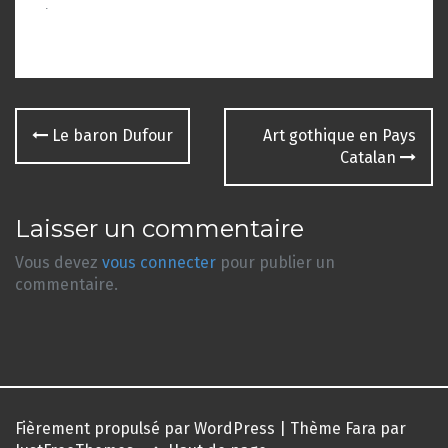
.
Navigation
Le baron Dufour
Art gothique en Pays
des
Catalan
articles
Laisser un commentaire
Vous devez
vous connecter
pour publier un
commentaire.
Fièrement propulsé par WordPress
|
Thème
Fara
par