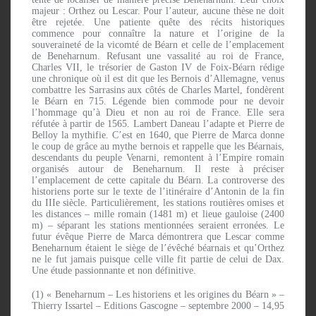
majeur : Orthez ou Lescar. Pour l’auteur, aucune thèse ne doit
être rejetée. Une patiente quête des récits historiques
commence pour connaître la nature et l’origine de la
souveraineté de la vicomté de Béarn et celle de l’emplacement
de Beneharnum. Refusant une vassalité au roi de France,
Charles VII, le trésorier de Gaston IV de Foix-Béarn rédige
une chronique où il est dit que les Bernois d’Allemagne, venus
combattre les Sarrasins aux côtés de Charles Martel, fondèrent
le Béarn en 715. Légende bien commode pour ne devoir
l’hommage qu’à Dieu et non au roi de France. Elle sera
réfutée à partir de 1565. Lambert Daneau l’adapte et Pierre de
Belloy la mythifie. C’est en 1640, que Pierre de Marca donne
le coup de grâce au mythe bernois et rappelle que les Béarnais,
descendants du peuple Venarni, remontent à l’Empire romain
organisés autour de Beneharnum. Il reste à préciser
l’emplacement de cette capitale du Béarn. La controverse des
historiens porte sur le texte de l’itinéraire d’Antonin de la fin
du IIIe siècle. Particulièrement, les stations routières omises et
les distances – mille romain (1481 m) et lieue gauloise (2400
m) – séparant les stations mentionnées seraient erronées. Le
futur évêque Pierre de Marca démontrera que Lescar comme
Beneharnum étaient le siège de l’évêché béarnais et qu’Orthez
ne le fut jamais puisque celle ville fit partie de celui de Dax.
Une étude passionnante et non définitive.
(1) « Beneharnum – Les historiens et les origines du Béarn » –
Thierry Issartel – Editions Gascogne – septembre 2000 – 14,95