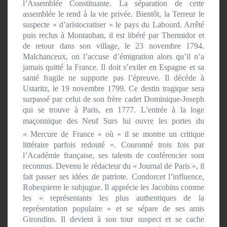
l’Assemblée Constituante. La séparation de cette
assemblée le rend à la vie privée. Bientôt, la Terreur le
suspecte « d’aristocratiser » le pays du Labourd. Arrêté
puis reclus à Montauban, il est libéré par Thermidor et
de retour dans son village, le 23 novembre 1794.
Malchanceux, on l’accuse d’émigration alors qu’il n’a
jamais quitté la France. Il doit s’exiler en Espagne et sa
santé fragile ne supporte pas l’épreuve. Il décède à
Ustaritz, le 19 novembre 1799. Ce destin tragique sera
surpassé par celui de son frère cadet Dominique-Joseph
qui se trouve à Paris, en 1777. L’entrée à la loge
maçonnique des Neuf Surs lui ouvre les portes du
« Mercure de France » où « il se montre un critique
littéraire parfois redouté ». Couronné trois fois par
l’Académie française, ses talents de conférencier sont
reconnus. Devenu le rédacteur du « Journal de Paris », il
fait passer ses idées de patriote. Condorcet l’influence,
Robespierre le subjugue. Il apprécie les Jacobins comme
les « représentants les plus authentiques de la
représentation populaire » et se sépare de ses amis
Girondins. Il devient à son tour suspect et se cache