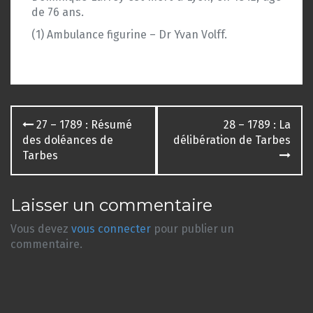
de 76 ans.
(1) Ambulance figurine – Dr Yvan Volff.
Navigation
27 – 1789 : Résumé
28 – 1789 : La
des
des doléances de
délibération de Tarbes
Tarbes
articles
Laisser un commentaire
Vous devez
vous connecter
pour publier un
commentaire.