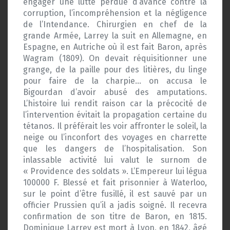
engager une lutte perdue d’avance contre la
corruption, l’incompréhension et la négligence
de l’Intendance. Chirurgien en chef de la
grande Armée, Larrey la suit en Allemagne, en
Espagne, en Autriche où il est fait Baron, après
Wagram (1809). On devait réquisitionner une
grange, de la paille pour des litières, du linge
pour faire de la charpie… on accusa le
Bigourdan d’avoir abusé des amputations.
L’histoire lui rendit raison car la précocité de
l’intervention évitait la propagation certaine du
tétanos. Il préférait les voir affronter le soleil, la
neige ou l’inconfort des voyages en charrette
que les dangers de l’hospitalisation. Son
inlassable activité lui valut le surnom de
« Providence des soldats ». L’Empereur lui légua
100000 F. Blessé et fait prisonnier à Waterloo,
sur le point d’être fusillé, il est sauvé par un
officier Prussien qu’il a jadis soigné. Il recevra
confirmation de son titre de Baron, en 1815.
Dominique Larrey est mort à Lyon, en 1842, âgé