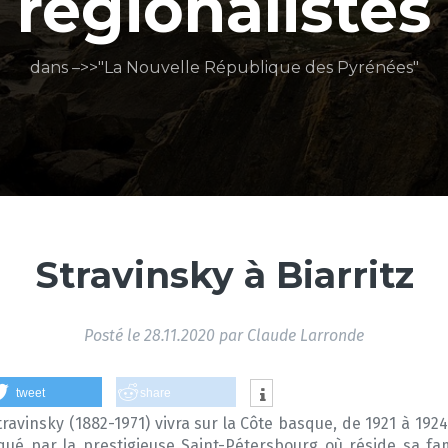
régionalistes
dans –>>"La Nouvelle République des Pyrénées"
Stravinsky à Biarritz
Posté le
28.11.2020
par
Claude Larronde
tweet
share
 Stravinsky (1882-1971) vivra sur la Côte basque, de 1921 à 192
ué par la prestigieuse Saint-Pétersbourg où réside sa famil