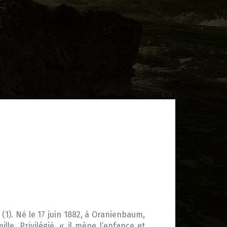
4 (1). Né le 17 juin 1882, à Oranienbaum,
le. Privilégié, « il mène l’enfance et