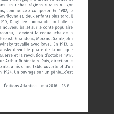
ans les riches régions rurales ». Igor
ions, commence à composer. En 1902, le
vrilovna et, deux enfants plus tard, il
1910, Diaghilev commande un ballet à
n nouveau ballet sur le conte populaire
inconnu, il devient la coqueluche de la
, Proust, Giraudoux, Morand, Saint-John
vinsky travaille avec Ravel. En 1913, la
vinsky devint le phare de la musique
uerre et la révolution d’octobre 1917.
r Arthur Rubinstein. Puis, direction le
fants, amis d’une table ouverte et d’un
 en 1924. Un ouvrage sur un génie…c’est
– Éditions Atlantica – mai 2016 – 18 €.