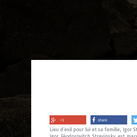
+1
share
Lieu d’exil pour lui et sa famille, Igor
Igor Féodorovitch Stravinsky est marq