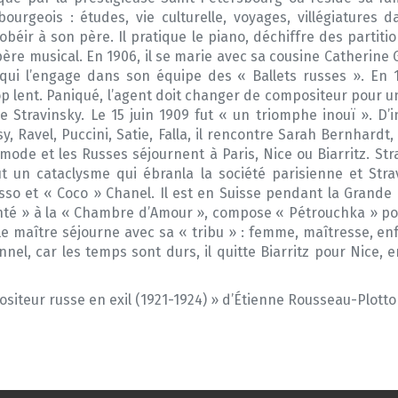
urgeois : études, vie culturelle, voyages, villégiatures d
béir à son père. Il pratique le piano, déchiffre des partit
e musical. En 1906, il se marie avec sa cousine Catherine Ga
 qui l’engage dans son équipe des « Ballets russes ». En 
rop lent. Paniqué, l’agent doit changer de compositeur pour u
e Stravinsky. Le 15 juin 1909 fut « un triomphe inouï ». D’
sy, Ravel, Puccini, Satie, Falla, il rencontre Sarah Bernhardt
mode et les Russes séjournent à Paris, Nice ou Biarritz. Stra
 un cataclysme qui ébranla la société parisienne et Stra
so et « Coco » Chanel. Il est en Suisse pendant la Grande G
Argenté » à la « Chambre d’Amour », compose « Pétrouchka » pou
 le maître séjourne avec sa « tribu » : femme, maîtresse, en
nnel, car les temps sont durs, il quitte Biarritz pour Nice,
siteur russe en exil (1921-1924) » d’Étienne Rousseau-Plotto 