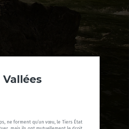
e Vallées
ps, ne forment qu’un vœu, le Tiers État
uer, mais ils ont mutuellement le droit