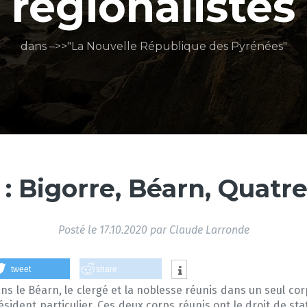
régionalistes
dans –>>"La Nouvelle République des Pyrénées"
 : Bigorre, Béarn, Quatr
Posté le
17.10.2020
par
Claude Larronde
tweet
share
ans le Béarn, le clergé et la noblesse réunis dans un seul cor
sident particulier. Ces deux corps réunis ont le droit de stat