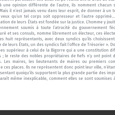
 à une opinion différente de l’autre, ils nomment chacun 
r. Mais il n’est jamais venu dans leur esprit, de donner à u
je veux qu’un tel corps soit oppresseur et l’autre opprim
ion de leurs États est fondée sur la justice. L’homme y jouit 
nnement soumis à toute l’atrocité du gouvernement féod
é et ses consuls, nomme librement un électeur, ces électe
es huit représentants, avec deux syndics qu’ils choisissent
e de leurs États, un des syndics fait l’office de Trésorier ».
es supérieur à celui de la Bigorre qui a une constitution di
s ; le reste des nobles propriétaires de fiefs n’y ont point
s. Les maires, les lieutenants de maires ou premiers con
ces places. Ils ne représentent donc point leur ville, n’étan
entant quoiqu’ils supportent la plus grande partie des impôt
paraît même inexplicable, comment elles se sont soumises à 