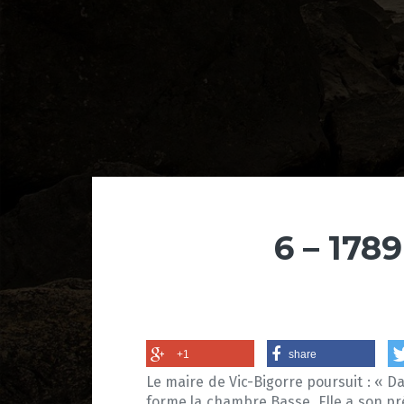
6 – 1789
+1
share
Le maire de Vic-Bigorre poursuit : « D
forme la chambre Basse. Elle a son pré