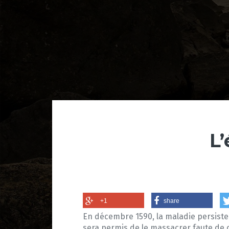
L
+1
share
En décembre 1590, la maladie persiste.
sera permis de le massacrer faute de 