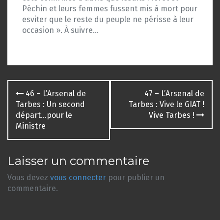
Péchin et leurs femmes fussent mis à mort pour
esviter que le reste du peuple ne périsse à leur
occasion ». À suivre…
Navigation
46 – L’Arsenal de
47 – L’Arsenal de
des
Tarbes : Un second
Tarbes : Vive le GIAT !
départ…pour le
Vive Tarbes !
articles
Ministre
Laisser un commentaire
Vous devez
vous connecter
pour publier un
commentaire.