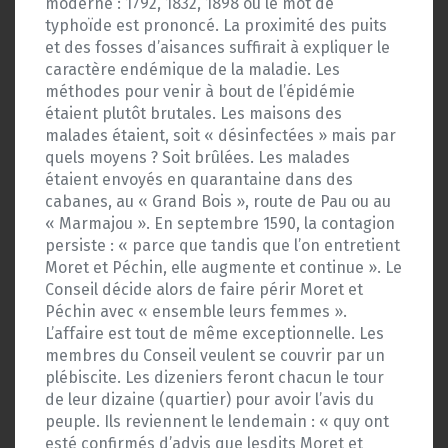
moderne : 1792, 1832, 1898 où le mot de
typhoïde est prononcé. La proximité des puits
et des fosses d’aisances suffirait à expliquer le
caractère endémique de la maladie. Les
méthodes pour venir à bout de l’épidémie
étaient plutôt brutales. Les maisons des
malades étaient, soit « désinfectées » mais par
quels moyens ? Soit brûlées. Les malades
étaient envoyés en quarantaine dans des
cabanes, au « Grand Bois », route de Pau ou au
« Marmajou ». En septembre 1590, la contagion
persiste : « parce que tandis que l’on entretient
Moret et Péchin, elle augmente et continue ». Le
Conseil décide alors de faire périr Moret et
Péchin avec « ensemble leurs femmes ».
L’affaire est tout de même exceptionnelle. Les
membres du Conseil veulent se couvrir par un
plébiscite. Les dizeniers feront chacun le tour
de leur dizaine (quartier) pour avoir l’avis du
peuple. Ils reviennent le lendemain : « quy ont
esté confirmés d’advis que lesdits Moret et