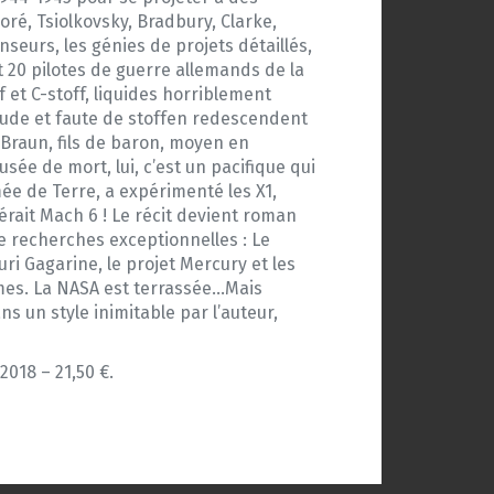
Doré, Tsiolkovsky, Bradbury, Clarke,
seurs, les génies de projets détaillés,
ont 20 pilotes de guerre allemands de la
 et C-stoff, liquides horriblement
tude et faute de stoffen redescendent
Braun, fils de baron, moyen en
sée de mort, lui, c’est un pacifique qui
mée de Terre, a expérimenté les X1,
pérait Mach 6 ! Le récit devient roman
e recherches exceptionnelles : Le
ri Gagarine, le projet Mercury et les
mmes. La NASA est terrassée…Mais
ns un style inimitable par l’auteur,
018 – 21,50 €.