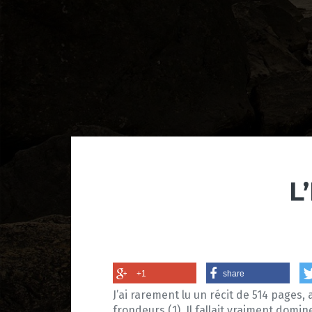
L
+1
share
J’ai rarement lu un récit de 514 pages
frondeurs (1). Il fallait vraiment dom