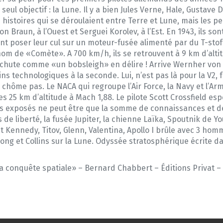
seul objectif : la Lune. Il y a bien Jules Verne, Hale, Gustave 
histoires qui se déroulaient entre Terre et Lune, mais les pen
on Braun, à l’Ouest et Serguei Korolev, à l’Est. En 1943, ils s
ent poser leur cul sur un moteur-fusée alimenté par du T-stoff
om de «Comète». A 700 km/h, ils se retrouvent à 9 km d’alti
chute comme «un bobsleigh» en délire ! Arrive Wernher von 
s technologiques à la seconde. Lui, n’est pas là pour la V2, fu
 chôme pas. Le NACA qui regroupe l’Air Force, la Navy et l’Ar
les 25 km d’altitude à Mach 1,88. Le pilote Scott Crossfield es
ques exposés ne peut être que la somme de connaissances et d
e liberté, la fusée Jupiter, la chienne Laïka, Spoutnik de You
t Kennedy, Titov, Glenn, Valentina, Apollo I brûle avec 3 ho
rong et Collins sur la Lune. Odyssée stratosphérique écrite da
 conquête spatiale» – Bernard Chabbert – Éditions Privat – 2