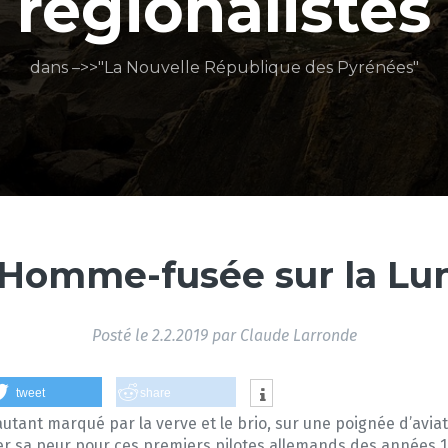
régionalistes
dans –>>"La Nouvelle République des Pyrénées"
’Homme-fusée sur la Lu
Posté le
2.2.2019
par
Claude Larronde
tweet
share
, autant marqué par la verve et le brio, sur une poignée d’av
iner sa peur pour ces premiers pilotes allemands des années 