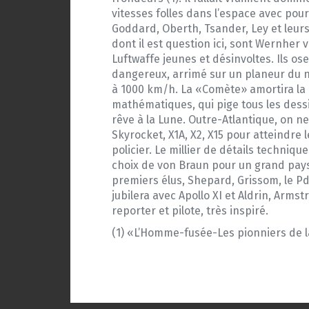
vitesses folles dans l’espace avec pour 
Goddard, Oberth, Tsander, Ley et leurs 
dont il est question ici, sont Wernher v
Luftwaffe jeunes et désinvoltes. Ils os
dangereux, arrimé sur un planeur du n
à 1000 km/h. La «Comète» amortira la 
mathématiques, qui pige tous les dessin
rêve à la Lune. Outre-Atlantique, on ne
Skyrocket, X1A, X2, X15 pour atteindre 
policier. Le millier de détails techni
choix de von Braun pour un grand pays d
premiers élus, Shepard, Grissom, le Pd
jubilera avec Apollo XI et Aldrin, Armst
reporter et pilote, très inspiré.
(1) «L’Homme-fusée-Les pionniers de la